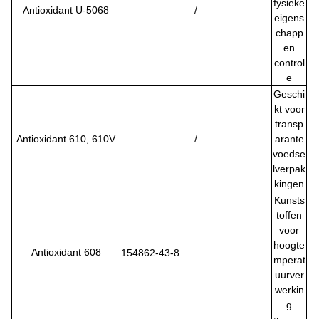
fysieke
Antioxidant U-5068
/
eigens
chapp
en
control
e
Geschi
kt voor
transp
Antioxidant 610, 610V
/
arante
voedse
lverpak
kingen
Kunsts
toffen
voor
hoogte
Antioxidant 608
154862-43-8
mperat
uurver
werkin
g