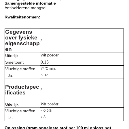
Samengestelde informatie
Antioxiderend mengsel
Kwaliteitsnormen:
Gegevens
over fysieke
/
eigenschapp
en
Uiterlijk
Wit poeder
0.15
Smeltpunt
Vluchtige stoffen
74 ̊C min.
- Ja.
5.07
Productspec
/
ificaties
Uiterlijk
Wit poeder
Vluchtige stoffen
< 0,5%
- Ja.
< 8
Oplossing (gram opgeloste stof per 100 ml oplossing)