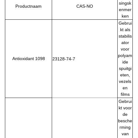
singsk
Productnaam
CAS-NO
enmer
ken
Gebrui
kt als
stabilis
ator
voor
polyam
Antioxidant 1098
23128-74-7
ide
spuitgi
eten,
vezels
en
films
Gebrui
kt voor
de
besche
rming
van