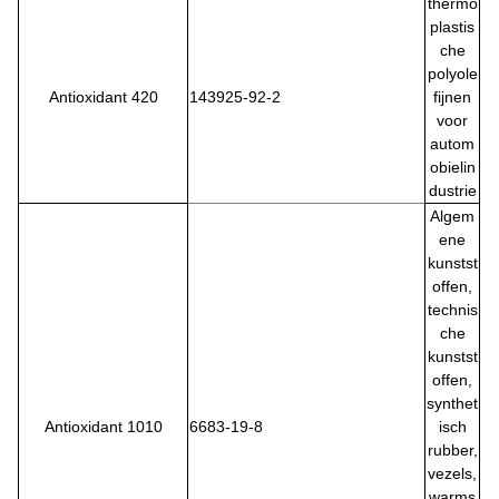
thermo
plastis
che
polyole
Antioxidant 420
143925-92-2
fijnen
voor
autom
obielin
dustrie
Algem
ene
kunstst
offen,
technis
che
kunstst
offen,
synthet
Antioxidant 1010
6683-19-8
isch
rubber,
vezels,
warms