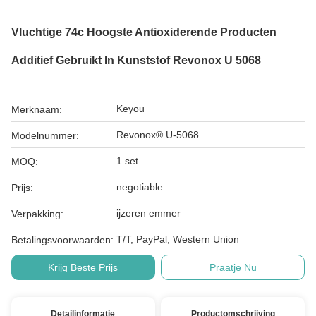
Vluchtige 74c Hoogste Antioxiderende Producten
Additief Gebruikt In Kunststof Revonox U 5068
Keyou
Merknaam:
Revonox® U-5068
Modelnummer:
1 set
MOQ:
negotiable
Prijs:
ijzeren emmer
Verpakking:
T/T, PayPal, Western Union
Betalingsvoorwaarden:
Krijg Beste Prijs
Praatje Nu
Detailinformatie
Productomschrijving