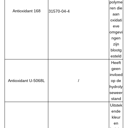
polyme
ren die
Antioxidant 168
31570-04-4
aan
oxidati
eve
omgevi
ngen
zijn
blootg
esteld
Heeft
geen
invloed
Antioxidant U-5068L
/
op de
hydroly
seweer
stand
Uitstek
ende
kleur
en