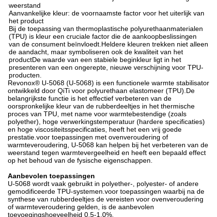
weerstand
Aanvankelijke kleur: de voornaamste factor voor het uiterlijk van
het product
Bij de toepassing van thermoplastische polyurethaanmaterialen
(TPU) is kleur een cruciale factor die de aankoopbeslissingen
van de consument beïnvloedt.Heldere kleuren trekken niet alleen
de aandacht, maar symboliseren ook de kwaliteit van het
productDe waarde van een stabiele beginkleur ligt in het
presenteren van een ongerepte, nieuwe verschijning voor TPU-
producten.
Revonox® U-5068 (U-5068) is een functionele warmte stabilisator
ontwikkeld door QiTi voor polyurethaan elastomeer (TPU).De
belangrijkste functie is het effectief verbeteren van de
oorspronkelijke kleur van de rubberdeeltjes in het thermische
proces van TPU, met name voor warmtebestendige (zoals
polyether), hoge verwerkingstemperatuur (hardere specificaties)
en hoge viscositeitsspecificaties, heeft het een vrij goede
prestatie.voor toepassingen met ovenveroudering of
warmteveroudering, U-5068 kan helpen bij het verbeteren van de
weerstand tegen warmtevergeelheid en heeft een bepaald effect
op het behoud van de fysische eigenschappen.
Aanbevolen toepassingen
U-5068 wordt vaak gebruikt in polyether-, polyester- of andere
gemodificeerde TPU-systemen.voor toepassingen waarbij na de
synthese van rubberdeeltjes de vereisten voor ovenveroudering
of warmteveroudering gelden, is de aanbevolen
toevoegingshoeveelheid 0,5-1,0%.