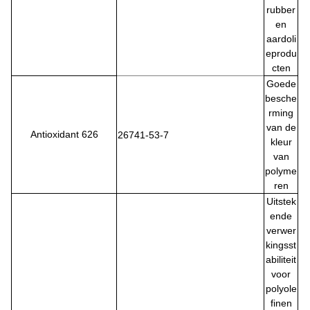
rubber
en
aardoli
eprodu
cten
Goede
besche
rming
van de
Antioxidant 626
26741-53-7
kleur
van
polyme
ren
Uitstek
ende
verwer
kingsst
abiliteit
voor
polyole
finen