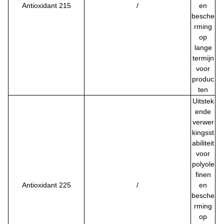
Antioxidant 215
/
en
besche
rming
op
lange
termijn
voor
produc
ten
Uitstek
ende
verwer
kingsst
abiliteit
voor
polyole
finen
Antioxidant 225
/
en
besche
rming
op