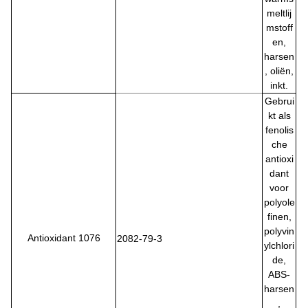
meltlij
mstoff
en,
harsen
, oliën,
inkt.
Gebrui
kt als
fenolis
che
antioxi
dant
voor
polyole
finen,
polyvin
Antioxidant 1076
2082-79-3
ylchlori
de,
ABS-
harsen
,