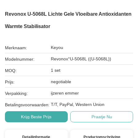
Revonox U-5068L Lichte Gele Vloeibare Antioxidanten
Warmte Stabilisator
Keyou
Merknaam:
Revonox°U-5068L ((U-5068L))
Modelnummer:
1 set
MOQ:
negotiable
Prijs:
ijzeren emmer
Verpakking:
T/T, PayPal, Western Union
Betalingsvoorwaarden:
Krijg Beste Prijs
Praatje Nu
Detailinformatie
Productomschrijving