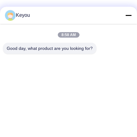
Keyou
Snel contact
8:58 AM
Adres
Good day, what product are you looking for?
Kamer 202, nr. 902, Xingnan Road, Nancun Town, Panyu
District, Guangzhou
Telefoon
86--19926076463
E-mail
Lee20020705@outlook.com
Privacybeleid
|
Sitemap
| De Goede Kwaliteit van China Plastic