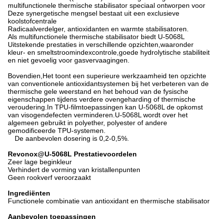
multifunctionele thermische stabilisator speciaal ontworpen voor
Deze synergetische mengsel bestaat uit een exclusieve
koolstofcentrale
Radicaalverdelger, antioxidanten en warmte stabilisatoren.
Als multifunctionele thermische stabilisator biedt U-5068L
Uitstekende prestaties in verschillende opzichten,waaronder
kleur- en smeltstroomindexcontrole,goede hydrolytische stabiliteit
en niet gevoelig voor gasvervaagingen.
Bovendien,Het toont een superieure werkzaamheid ten opzichte
van conventionele antioxidantsystemen bij het verbeteren van de
thermische gele weerstand en het behoud van de fysische
eigenschappen tijdens verdere ovengeharding of thermische
veroudering.In TPU-filmtoepassingen kan U-5068L de opkomst
van visogendefecten verminderen.U-5068L wordt over het
algemeen gebruikt in polyether, polyester of andere
gemodificeerde TPU-systemen.
De aanbevolen dosering is 0,2-0,5%.
Revonox@U-5068L Prestatievoordelen
Zeer lage beginkleur
Verhindert de vorming van kristallenpunten
Geen rookverf veroorzaakt
Ingrediënten
Functionele combinatie van antioxidant en thermische stabilisator
Aanbevolen toepassingen