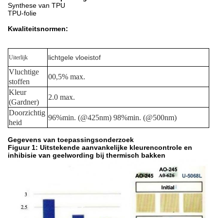
Synthese van TPU
TPU-folie
Kwaliteitsnormen:
lichtgele vloeistof
Uiterlijk
Vluchtige
00,5% max.
stoffen
Kleur
2.0 max.
(Gardner)
Doorzichtig
96%min. (@425nm) 98%min. (@500nm)
heid
Gegevens van toepassingsonderzoek
Figuur 1: Uitstekende aanvankelijke kleurencontrole en
inhibisie van geelwording bij thermisch bakken