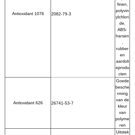
finen,
polyvin
Antioxidant 1076
2082-79-3
ylchlori
de,
ABS-
harsen
,
rubber
en
aardoli
eprodu
cten
Goede
besche
rming
van de
Antioxidant 626
26741-53-7
kleur
van
polyme
ren
Uitstek