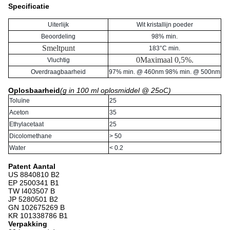
Specificatie
Uiterlijk
Wit kristallijn poeder
Beoordeling
98% min.
Smeltpunt
183°C min.
0Maximaal 0,5%.
Vluchtig
Overdraagbaarheid
97% min. @ 460nm 98% min. @ 500nm
Oplosbaarheid
(g in
100 ml oplosmiddel
@ 25
o
C)
Toluïne
25
Aceton
35
Ethylacetaat
25
Dicolomethane
> 50
Water
< 0.2
Patent
Aantal
US 8840810 B2
EP 2500341 B1
TW I403507 B
JP 5280501 B2
GN 102675269 B
KR 101338786 B1
Verpakking