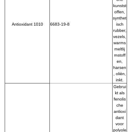
kunstst
offen,
synthet
Antioxidant 1010
6683-19-8
isch
rubber,
vezels,
warms
meltlij
mstoff
en,
harsen
, oliën,
inkt.
Gebrui
kt als
fenolis
che
antioxi
dant
voor
polyole