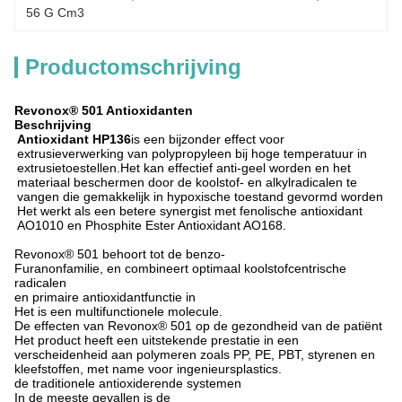
56 G Cm3
Productomschrijving
Revonox® 501 Antioxidanten
Beschrijving
Antioxidant HP136
is een bijzonder effect voor
extrusieverwerking van polypropyleen bij hoge temperatuur in
extrusietoestellen.Het kan effectief anti-geel worden en het
materiaal beschermen door de koolstof- en alkylradicalen te
vangen die gemakkelijk in hypoxische toestand gevormd worden
Het werkt als een betere synergist met fenolische antioxidant
AO1010 en Phosphite Ester Antioxidant AO168.
Revonox® 501 behoort tot de benzo-
Furanonfamilie, en combineert optimaal koolstofcentrische
radicalen
en primaire antioxidantfunctie in
Het is een multifunctionele molecule.
De effecten van Revonox® 501 op de gezondheid van de patiënt
Het product heeft een uitstekende prestatie in een
verscheidenheid aan polymeren zoals PP, PE, PBT, styrenen en
kleefstoffen, met name voor ingenieursplastics.
de traditionele antioxiderende systemen
In de meeste gevallen is de