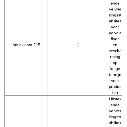
ende
verwer
kingsst
abiliteit
voor
polyole
finen
Antioxidant 215
/
en
besche
rming
op
lange
termijn
voor
produc
ten
Uitstek
ende
verwer
kingsst
abiliteit