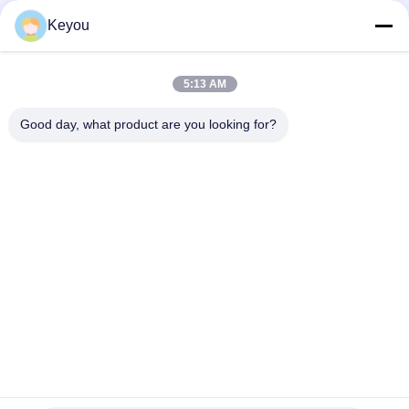
Keyou
Snel contact
5:13 AM
Adres
Good day, what product are you looking for?
Kamer 202, nr. 902, Xingnan Road, Nancun Town, Panyu
District, Guangzhou
Telefoon
86--19926076463
E-mail
Lee20020705@outlook.com
Privacybeleid
|
Sitemap
| De Goede Kwaliteit van China Plastic
Additieven Leverancier. Copyright © 2024-2025 Guangdong