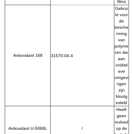
films
Gebrui
kt voor
de
besche
rming
van
polyme
ren die
Antioxidant 168
31570-04-4
aan
oxidati
eve
omgevi
ngen
zijn
blootg
esteld
Heeft
geen
invloed
Antioxidant U-5068L
/
op de