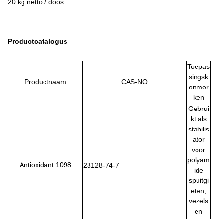
20 kg netto / doos
Productcatalogus
Toepas
singsk
Productnaam
CAS-NO
enmer
ken
Gebrui
kt als
stabilis
ator
voor
polyam
Antioxidant 1098
23128-74-7
ide
spuitgi
eten,
vezels
en