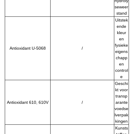
hydroly
seweer
stand
Uitstek
ende
kleur
en
fysieke
Antioxidant U-5068
/
eigens
chapp
en
control
e
Geschi
kt voor
transp
Antioxidant 610, 610V
/
arante
voedse
lverpak
kingen
Kunsts