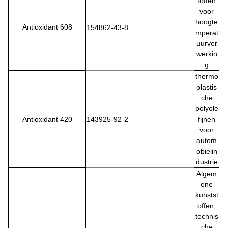
toffen
voor
hoogte
Antioxidant 608
154862-43-8
mperat
uurver
werkin
g
thermo
plastis
che
polyole
Antioxidant 420
143925-92-2
fijnen
voor
autom
obielin
dustrie
Algem
ene
kunstst
offen,
technis
che