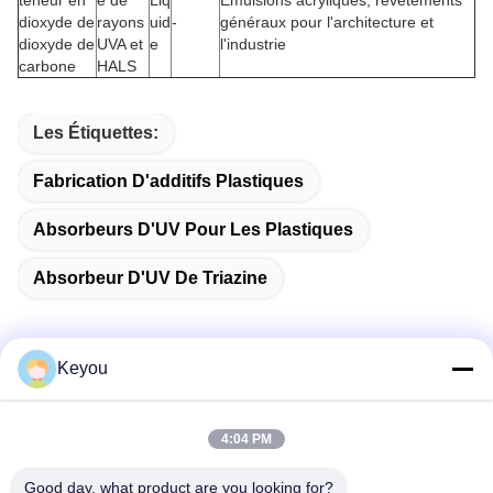
teneur en
e de
Liq
Émulsions acryliques, revêtements
dioxyde de
rayons
uid
-
généraux pour l'architecture et
dioxyde de
UVA et
e
l'industrie
carbone
HALS
Les Étiquettes:
Fabrication D'additifs Plastiques
Absorbeurs D'UV Pour Les Plastiques
Absorbeur D'UV De Triazine
Keyou
Contactez rapidement
4:04 PM
Adresse
Good day, what product are you looking for?