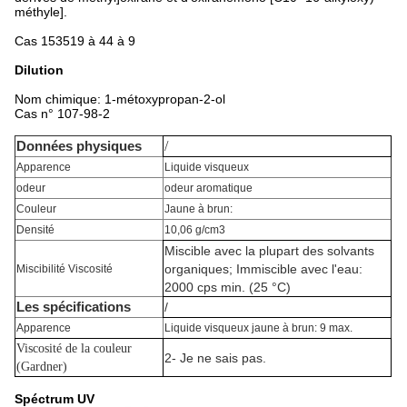
méthyle].
Cas 153519 à 44 à 9
Dilution
Nom chimique: 1-métoxypropan-2-ol
Cas n° 107-98-2
/
Données physiques
Apparence
Liquide visqueux
odeur
odeur aromatique
Couleur
Jaune à brun:
Densité
10,06 g/cm3
Miscible avec la plupart des solvants
organiques; Immiscible avec l'eau:
Miscibilité Viscosité
2000 cps min. (25 °C)
Les spécifications
/
Apparence
Liquide visqueux jaune à brun: 9 max.
Viscosité de la couleur
2- Je ne sais pas.
(Gardner)
Spéctrum UV