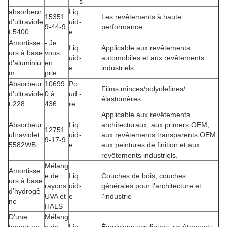
s
absorbeur
Liq
15351
Les revêtements à haute
d'ultraviole
uid
-
9-44-9
performance
t 5400
e
Amortisse
- Je
Liq
Applicable aux revêtements
urs à base
vous
uid
-
automobiles et aux revêtements
d'aluminiu
en
e
industriels
m
prie.
Absorbeur
10699
Po
Films minces/polyolefines/
d'ultraviole
0 à
ud
-
élastomères
t 228
436
re
Applicable aux revêtements
Absorbeur
Liq
architecturaux, aux primers OEM,
12751
ultraviolet
uid
-
aux revêtements transparents OEM,
9-17-9
5582WB
e
aux peintures de finition et aux
revêtements industriels.
Mélang
Amortisse
e de
Liq
Couches de bois, couches
urs à base
rayons
uid
-
générales pour l'architecture et
d'hydrogè
UVA et
e
l'industrie
ne
HALS
D'une
Mélang