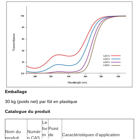
Emballage
30 kg (poids net) par fût en plastique
Catalogue du produit
Le
for
Point
Nom du
Numér
m
de
Caractéristiques d'application
produit
o CAS.