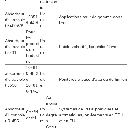
ula
fusion
ire
Absorbeur
Liq
15351
Applications haut de gamme dans
d'ultraviole
uid
-
9-44-9
l'eau
t 5400WB
e
Pour
les
Absorbeur
Po
produit
d'ultraviole
ud
-
Faible volatilité, lipophilie élevée
s de
t 5411
re
l'indust
rie
10481
absorbeur
0-48-2
Liq
d'ultraviole
et
uid
-
Peintures à base d'eau ou de finition
t 5530
10481
e
0-47-1
Au
moins
Absorbeur
Po
115
Systèmes de PU aliphatiques et
Confid
d'ultraviole
ud
degré
aromatiques, revêtements en TPU
entiel
t R-455
re
s
et en PU
Celsiu