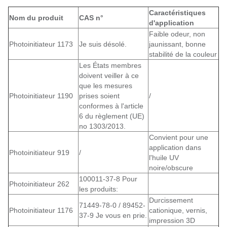
Caractéristiques
Nom du produit
CAS n°
d'application
Faible odeur, non
Photoinitiateur 1173
Je suis désolé.
jaunissant, bonne
stabilité de la couleur
Les États membres
doivent veiller à ce
que les mesures
Photoinitiateur 1190
prises soient
/
conformes à l'article
6 du règlement (UE)
no 1303/2013.
Convient pour une
application dans
Photoinitiateur 919
/
l'huile UV
noire/obscure
100011-37-8 Pour
Photoinitiateur 262
les produits:
Durcissement
71449-78-0 / 89452-
Photoinitiateur 1176
cationique, vernis,
37-9 Je vous en prie.
impression 3D