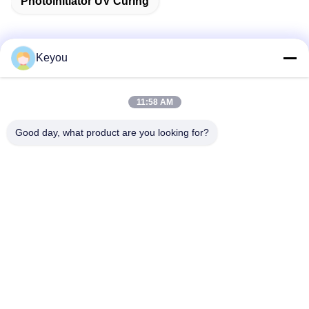
Photoinitiator UV Curing
Keyou
Contactez rapidement
11:58 AM
Adresse
Good day, what product are you looking for?
Chambre 202, numéro 902, rue Xingnan, ville de Nancun,
district de Panyu, Guangzhou
Téléphone
86--19926076463
E-mail
Lee20020705@outlook.com