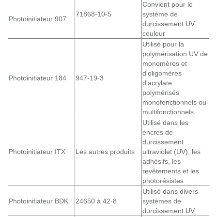
Convient pour le
71868-10-5
système de
Photoinitiateur 907
durcissement UV
couleur
Utilisé pour la
polymérisation UV de
monomères et
d'oligomères
Photoinitiateur 184
947-19-3
d'acrylate
polymérisés
monofonctionnels ou
multifonctionnels.
Utilisé dans les
encres de
durcissement
Photoinitiateur ITX
Les autres produits
ultraviolet (UV), les
adhésifs, les
revêtements et les
photorésistes
Utilisé dans divers
Photoinitiateur BDK
24650 à 42-8
systèmes de
durcissement UV