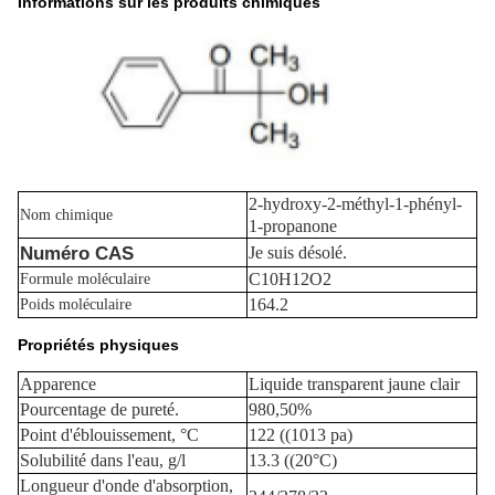
Informations sur les produits chimiques
2-hydroxy-2-méthyl-1-phényl-
Nom chimique
1-propanone
Numéro CAS
Je suis désolé.
C10H12O2
Formule moléculaire
164.2
Poids moléculaire
Propriétés physiques
Apparence
Liquide transparent jaune clair
Pourcentage de pureté.
980,50%
Point d'éblouissement, °C
122 ((1013 pa)
Solubilité dans l'eau, g/l
13.3 ((20°C)
Longueur d'onde d'absorption,