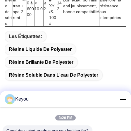
mér
et
74
#
Bon éclat, bon film,
améliorer la
0 à
<
≤
14
o
tran
±
XYL
anti jaunissement,
résistance
600
10.0
2
2
de
spa
2
/S-
bonne compatibilité
aux
00
séri
rent
100
intempéries
e:
#
Les Étiquettes:
Résine Liquide De Polyester
Résine Brillante De Polyester
Résine Soluble Dans L'eau De Polyester
Keyou
Contactez rapidement
3:20 PM
Adresse
Good day, what product are you looking for?