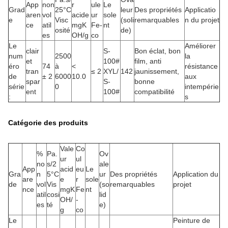
App
non
r
ule
Le
Grad
25°C
leur
Des propriétés
Applicatio
aren
vol
acide
ur
sole
e
Visc
(soli
remarquables
n du projet
ce
atil
mgK
Fe-
nt
osité
de)
es
OH/g
co
Le
Améliorer
clair
S-
Bon éclat, bon
num
2500
la
et
100#
film, anti
éro
74
à
<
résistance
tran
≤ 2
XYL/
142
jaunissement,
de
± 2
6000
10.0
aux
spar
S-
bonne
série
0
intempérie
ent
100#
compatibilité
:
s
Catégorie des produits
Vale
Co
%
Pa.
Ov
ur
ul
no
s/2
ale
App
acid
eu
Le
Gra
n
5°C
ur
Des propriétés
Application du
are
e
r
sole
de
vol
Vis
(so
remarquables
projet
nce
mgK
Fe
nt
atil
cosi
lid
OH/
-
es
té
e)
g
co
Le
Peinture de