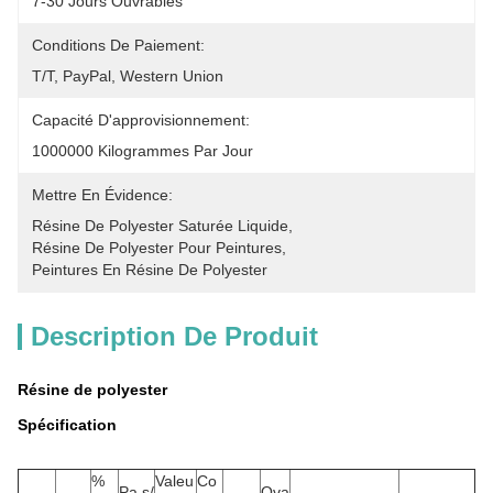
7-30 Jours Ouvrables
Conditions De Paiement:
T/T, PayPal, Western Union
Capacité D'approvisionnement:
1000000 Kilogrammes Par Jour
Mettre En Évidence:
Résine De Polyester Saturée Liquide
, 
Résine De Polyester Pour Peintures
, 
Peintures En Résine De Polyester
Description De Produit
Résine de polyester
Spécification
%
Valeu
Co
Pa.s/
Ova