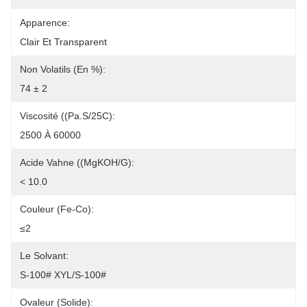
Apparence:
Clair Et Transparent
Non Volatils (en %):
74 ± 2
Viscosité ((Pa.s/25C):
2500 À 60000
Acide Vahne ((mgKOH/g):
< 10.0
Couleur (Fe-Co):
≤2
Le Solvant:
S-100# XYL/S-100#
Ovaleur (solide):