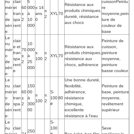
nu
clair
5
cuissonPeintu
Résistance aux
mér
et
60
000
≤ 14
re
≤
produits chimiques,
o
tran
±
à
ans
XYL
70
moyenne,pein
2
dureté, résistance
de
spa
2
10
0
ture de
aux chocs
séri
rent
000
couleur de
e:
base
Le
clair
Peinture de
nu
10
e et
Résistance aux
cuisson,
mér
70
000
tran
≤
≤
produits chimiques,
peinture
o
±
à
XYL
70
spa
100
2
résistance aux
moyenne,
de
2
25
rent
chocs, adhérence
peinture
séri
000
e
basse couleur
e:
Le
Une bonne dureté,
nu
clair
150
flexibilité,
Peinture de
mér
et
60
00
S-
adhérence,
base, peinture
≤
≤
o
tran
±
à
100
80
résistance
moyenne,
100
2
de
spa
2
300
#
chimique,
revêtement
séri
rent
00
excellente
supérieur
e:
résistance à l'eau
Le
S-
nu
clair
100
Sexe
250