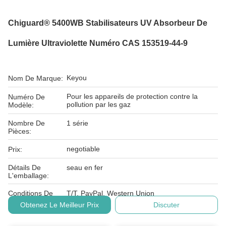
Chiguard® 5400WB Stabilisateurs UV Absorbeur De
Lumière Ultraviolette Numéro CAS 153519-44-9
Keyou
Nom De Marque:
Pour les appareils de protection contre la
Numéro De
pollution par les gaz
Modèle:
Nombre De
1 série
Pièces:
negotiable
Prix:
Détails De
seau en fer
L'emballage:
Conditions De
T/T, PayPal, Western Union
Paiement:
Obtenez Le Meilleur Prix
Discuter