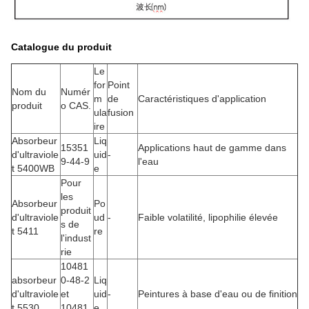
Catalogue du produit
Le
for
Point
Nom du
Numér
m
de
Caractéristiques d'application
produit
o CAS.
ula
fusion
ire
Absorbeur
Liq
15351
Applications haut de gamme dans
d'ultraviole
uid
-
9-44-9
l'eau
t 5400WB
e
Pour
les
Absorbeur
Po
produit
d'ultraviole
ud
-
Faible volatilité, lipophilie élevée
s de
t 5411
re
l'indust
rie
10481
absorbeur
0-48-2
Liq
d'ultraviole
et
uid
-
Peintures à base d'eau ou de finition
t 5530
10481
e