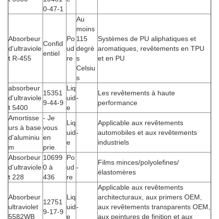
0-47-1
Au
moins
Absorbeur
Po
115
Systèmes de PU aliphatiques et
Confid
d'ultraviole
ud
degré
aromatiques, revêtements en TPU
entiel
t R-455
re
s
et en PU
Celsiu
s
absorbeur
Liq
15351
Les revêtements à haute
d'ultraviole
uid
-
9-44-9
performance
t 5400
e
Amortisse
- Je
Liq
Applicable aux revêtements
urs à base
vous
uid
-
automobiles et aux revêtements
d'aluminiu
en
e
industriels
m
prie.
Absorbeur
10699
Po
Films minces/polyolefines/
d'ultraviole
0 à
ud
-
élastomères
t 228
436
re
Applicable aux revêtements
Absorbeur
Liq
architecturaux, aux primers OEM,
12751
ultraviolet
uid
-
aux revêtements transparents OEM,
9-17-9
5582WB
e
aux peintures de finition et aux