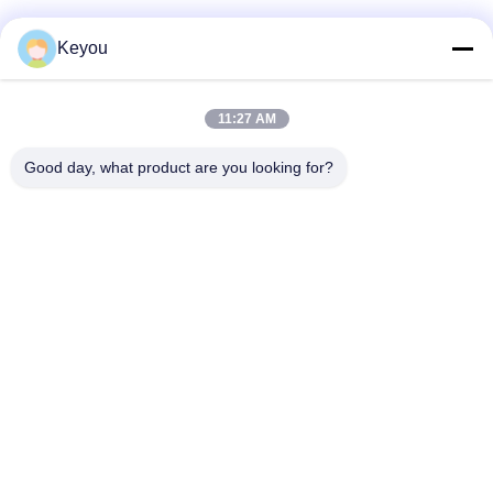
Keyou
Contactez rapidement
11:27 AM
Adresse
Good day, what product are you looking for?
Chambre 202, numéro 902, rue Xingnan, ville de Nancun,
district de Panyu, Guangzhou
Téléphone
86--19926076463
E-mail
Lee20020705@outlook.com
Politique en matière de protection de la vie privée
|
Plan du site
|
Bonne qualité de la Chine Additifs en plastique Fournisseur. © de