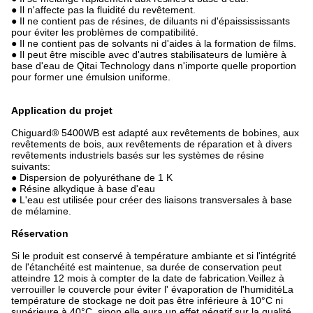
● Il n'affecte pas la fluidité du revêtement.
● Il ne contient pas de résines, de diluants ni d'épaissississants
pour éviter les problèmes de compatibilité.
● Il ne contient pas de solvants ni d'aides à la formation de films.
● Il peut être miscible avec d'autres stabilisateurs de lumière à
base d'eau de Qitai Technology dans n'importe quelle proportion
pour former une émulsion uniforme.
Application du projet
Chiguard® 5400WB est adapté aux revêtements de bobines, aux
revêtements de bois, aux revêtements de réparation et à divers
revêtements industriels basés sur les systèmes de résine
suivants:
● Dispersion de polyuréthane de 1 K
● Résine alkydique à base d'eau
● L'eau est utilisée pour créer des liaisons transversales à base
de mélamine.
Réservation
Si le produit est conservé à température ambiante et si l'intégrité
de l'étanchéité est maintenue, sa durée de conservation peut
atteindre 12 mois à compter de la date de fabrication.Veillez à
verrouiller le couvercle pour éviter l' évaporation de l'humiditéLa
température de stockage ne doit pas être inférieure à 10°C ni
supérieure à 40°C, sinon elle aura un effet négatif sur la qualité