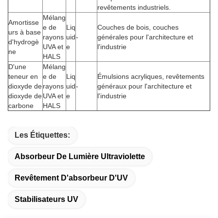
revêtements industriels.
Mélang
Amortisse
e de
Liq
Couches de bois, couches
urs à base
rayons
uid
-
générales pour l'architecture et
d'hydrogè
UVA et
e
l'industrie
ne
HALS
D'une
Mélang
teneur en
e de
Liq
Émulsions acryliques, revêtements
dioxyde de
rayons
uid
-
généraux pour l'architecture et
dioxyde de
UVA et
e
l'industrie
carbone
HALS
Les Étiquettes:
Absorbeur De Lumière Ultraviolette
Revêtement D'absorbeur D'UV
Stabilisateurs UV