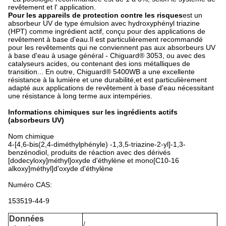
revêtement et l' application.
Pour les appareils de protection contre les risques
est un
absorbeur UV de type émulsion avec hydroxyphényl triazine
(HPT) comme ingrédient actif, conçu pour des applications de
revêtement à base d'eau.Il est particulièrement recommandé
pour les revêtements qui ne conviennent pas aux absorbeurs UV
à base d'eau à usage général - Chiguard® 3053, ou avec des
catalyseurs acides, ou contenant des ions métalliques de
transition... En outre, Chiguard® 5400WB a une excellente
résistance à la lumière et une durabilité,et est particulièrement
adapté aux applications de revêtement à base d'eau nécessitant
une résistance à long terme aux intempéries.
Informations chimiques sur les ingrédients actifs
(absorbeurs UV)
Nom chimique
4-[4,6-bis(2,4-diméthylphényle) -1,3,5-triazine-2-yl]-1,3-
benzénodiol, produits de réaction avec des dérivés
[dodecyloxy]méthyl]oxyde d'éthylène et mono[C10-16
alkoxy]méthyl]d'oxyde d'éthylène
Numéro CAS:
153519-44-9
Données
/