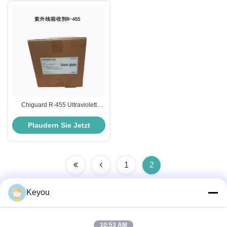
Chiguard R-455 Ultraviolett
Absorber UV Absorber Schmelze
115C
Plaudern Sie Jetzt
1
2
Keyou
Schnelle Kontaktaufnahme
10:53 AM