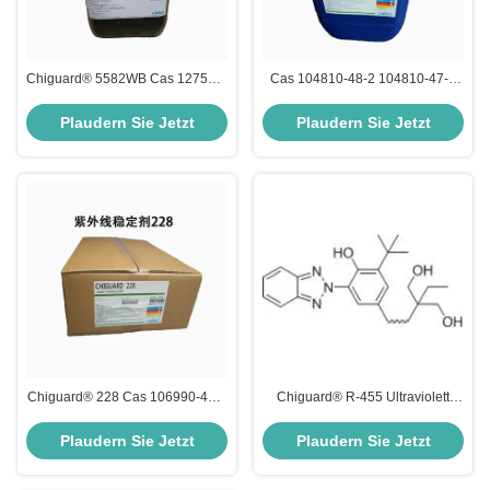
Chiguard® 5582WB Cas 127519-
Cas 104810-48-2 104810-47-1
17-9 UV-Absorbierender Wirkstoff
41556-26-7 82919-37-7 Hpt UV
Absorber Chiguard® 3253
Plaudern Sie Jetzt
Plaudern Sie Jetzt
Chiguard® 228 Cas 106990-43-6
Chiguard® R-455 Ultraviolett
UV-Absorber schmelzend 150C
Absorber Molekülgewicht 455 g
Chitec UV-Absorber
Mol
Plaudern Sie Jetzt
Plaudern Sie Jetzt