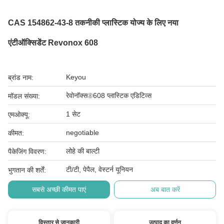
CAS 154862-43-8 तकनीकी प्लास्टिक योज्य के लिए नया
एंटीऑक्सिडेंट Revonox 608
Keyou
ब्रांड नाम:
रेवोनॉक्स⑧608 प्लास्टिक एडिटिव्स
मॉडल संख्या:
1 सेट
एमओक्यू:
negotiable
कीमत:
लोहे की बाल्टी
पैकेजिंग विवरण:
टी/टी, पेपैल, वेस्टर्न यूनियन
भुगतान की शर्तें:
सबसे अच्छी कीमत पाएं
अब बात करें
विस्तार से जानकारी
उत्पाद का वर्णन