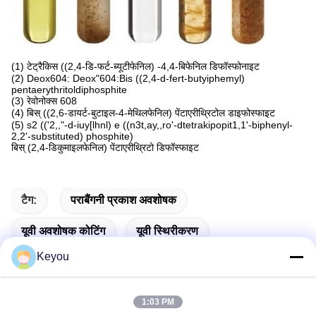
(1) टेट्रैकिस ((2,4-डि-फर्ट-ब्यूटीफेनिल) -4,4-बिफेनिल डिफॉस्फोनाइट
(2) Deox604: Deox"604:Bis ((2,4-d-fert-butyiphemyl)
pentaerythritoldiphosphite
(3) रेवोनोक्स 608
(4) बिस् ((2,6-डायर्ट-बुटाइल-4-मेथिलफेनिल) पेंटाएरीथ्रिटोल डाइफोस्फाइट
(5) s2 (('2,,"-d-iuy[lhnl) e ((n3t,ay,,ro'-dtetrakipopit1,1'-biphenyl-
2,2'-substituted) phosphite)
बिस् (2,4-डिकुमाइलफेनिल) पेंटाएरीथ्रिटो डिफॉस्फाइट
टैग:
पराबैंगनी प्रकाश अवशोषक
यूवी अवशोषक कोटिंग
यूवी स्थिरीकरण
Keyou
1:03 PM