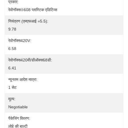
प्रकार:
रेवोनॉक्स⑧608 प्लास्टिक एडिटिव्स
नियंत्रण (एमएफआई =5.5):
9.78
रेवोनॉक्स420V:
6.58
रेवोनॉक्स420वी/डीऑक्स68डी:
6.41
न्यूनतम आदेश मात्रा:
1 सेट
मूल्य:
Negotiable
पैकेजिंग विवरण:
लोहे की बाल्टी