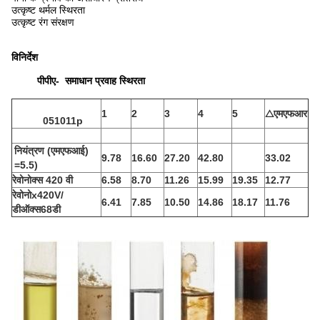
उत्कृष्ट थर्मल स्थिरता
उत्कृष्ट रंग संरक्षण
विनिर्देश
पीपीए-
समाधान
प्रवाह
स्थिरता
1
2
3
4
5
△एमएफआर
051011p
नियंत्रण
(एमएफआई)
9.78
16.60
27.20
42.80
33.02
=5.5)
रेवोनोक्स 420 वी
6.58
8.70
11.26
15.99
19.35
12.77
रेवोनो
x420V/
6.41
7.85
10.50
14.86
18.17
11.76
डीऑक्स68डी