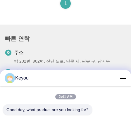
1
빠른 연락
주소
방 202번, 902번, 진난 도로, 난문 시, 판유 구, 광저우
전화
Keyou
86--19926076463
이메일
2:41 AM
Lee20020705@outlook.com
Good day, what product are you looking for?
개인 정보 정책
|
사이트맵
| 중국 좋은 품질 플라스틱 첨가제 공급