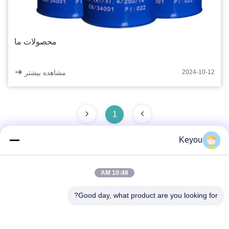
محصولات ما
مشاهده بیشتر
2024-10-12
1
Keyou
تماس سریع
10:48 AM
Good day, what product are you looking for?
آدرس
اتاق 202، شماره 902، جاده شینگان، شهر نانکون، منطقه پانوی،
گوانگژو