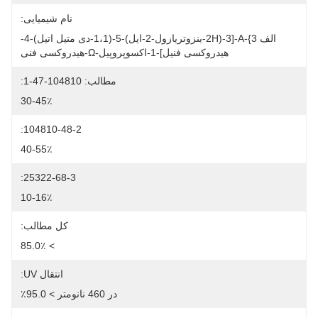
نام شیمیایی:
الف Α-{3-[3-(2H-بنزوتریازول-2-ایل)-5-(1،1-دی متیل اتیل)-4-
هیدروکسی فنیل]-1-اکسوپروپیل-Ω-هیدروکسی فنی
مطالب: 104810-47-1:
30-45٪
104810-48-2:
40-55٪
25322-68-3:
10-16٪
کل مطالب:
> 85.0٪
انتقال UV:
در 460 نانومتر > 95.0٪