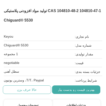
CAS 104810-48-2 104810-47-1 تولید مواد افزودنی پلاستیکی
Chiguard® 5530
Keyou
نام تجاری:
Chiguard® 5530
شماره مدل:
1 مجموعه
مقدار تولیدی:
negotiable
قیمت:
سطل آهنی
جزئیات بسته بندی:
T/T، Paypal، وسترین یونیون
شرایط پرداخت:
بهترین قیمت رو بدست بیار
حالا حرف بزن
جزئیات اطلاعات
توضیحات محصول