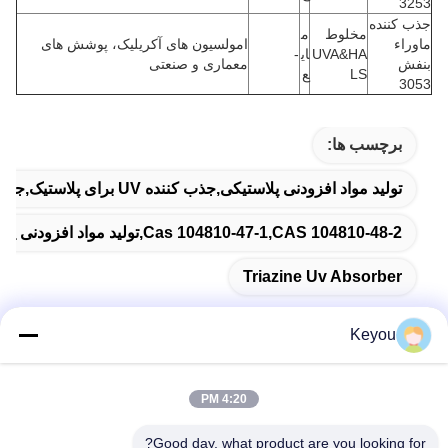
3253
جذب کننده
مخلوط
م
ماوراء
امولسیون های آکریلیک، پوشش های
UVA&HA
ای
-
بنفش
معماری و صنعتی
LS
ع
3053
برچسب ها:
تولید مواد افزودنی پلاستیکی,جذب کننده UV برای پلاستیک,جذب کننده ی UV تریازین
Cas 104810-47-1,CAS 104810-48-2,تولید مواد افزودنی پلاستیکی
Triazine Uv Absorber
Keyou
تماس سریع
4:20 PM
Good day, what product are you looking for?