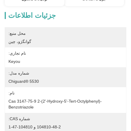
جزئیات اطلاعات
محل منبع:
گوانگژو، چین
نام تجاری:
Keyou
شماره مدل:
Chiguard® 5530
نام:
Cas 3147-75-9 2-(2'-Hydroxy-5'-Tert-Octylphenyl)-
Benzotriazole
شماره CAS:
104810-48-2 و 104810-47-1