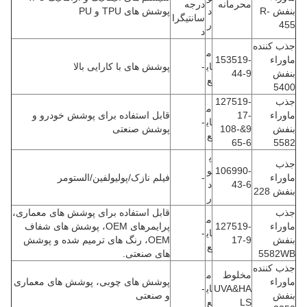
محرمانه
درجه
بنفش R-
د
پوشش های TPU و PU
سانتیگرا
455
ر
د
جذب کننده
م
ماوراء
153519-
ای
-
پوشش های با کارایی بالا
بنفش
44-9
ع
5400
جذب
127519-
م
ماوراء
17-
قابل استفاده برای پوشش خودرو و
ای
-
بنفش
9&108-
پوشش صنعتی
ع
65-6
5582
پ
جذب
106990-
و
ماوراء
-
فیلم نازک/پولیولفین/الستومر
43-6
د
بنفش 228
ر
جذب
قابل استفاده برای پوشش های معماری،
م
ماوراء
127519-
پرایمرهای OEM، پوشش های شفاف
ای
-
بنفش
17-9
OEM، رنگ های ترمیم شده و پوشش
ع
5582WB
های صنعتی.
جذب کننده
مخلوط
م
ماوراء
پوشش های چوبی، پوشش های معماری
UVA&HA
ای
-
بنفش
و صنعتی
LS
ع