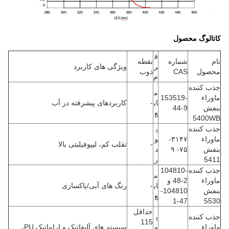
کاتالوگ محصول
ف
نام
شماره
نقطه
ر
ویژگی های کاربرد
محصول
CAS
ذوب
م
جذب کننده
م
ماوراء
153519-
ای
-
کاربردهای پیشرفته در آب
بنفش
44-9
ع
5400WB
جذب کننده
پ
ماوراء
۳۱۴۷-
و
-
تقلب کم، لیپوفیلیتی بالا
بنفش
۷۵- ۹
د
5411
ر
جذب کننده
104810-
م
ماوراء
48-2 و
ای
-
رنگ های آبی/پاکسازی
بنفش
104810-
ع
47-1
5530
حداقل
جذب کننده
پ
115
ماوراء
و
سیستم های آلیفاتیک و اراماتیک PU،