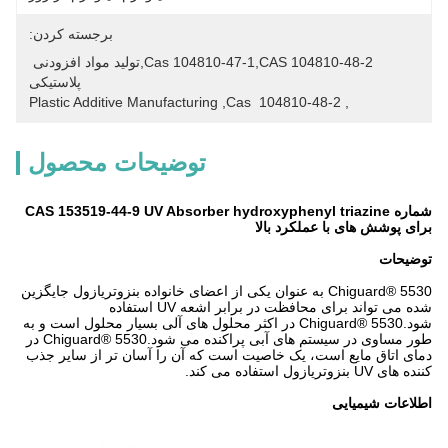
برجسته کردن:
Cas 104810-47-1,CAS 104810-48-2,تولید مواد افزودنی 
پلاستیکی
Plastic Additive Manufacturing
, 
Cas  104810-48-2
, 
توضیحات محصول
شماره CAS 153519-44-9 UV Absorber hydroxyphenyl triazine
برای پوشش های با عملکرد بالا
توضیحات
Chiguard® 5530 به عنوان یکی از اعضای خانواده بنزوتریازول جایگزین
شده می تواند برای محافظت در برابر اشعه UV استفاده
شود.Chiguard® 5530 در اکثر محلول های آلی بسیار محلول است و به
طور مساوی در سیستم های آبی پراکنده می شود.Chiguard® 5530 در
دمای اتاق مایع است، یک خاصیت است که آن را آسان تر از سایر جذب
کننده های UV بنزوتریازول استفاده می کند.
اطلاعات شیمیایی