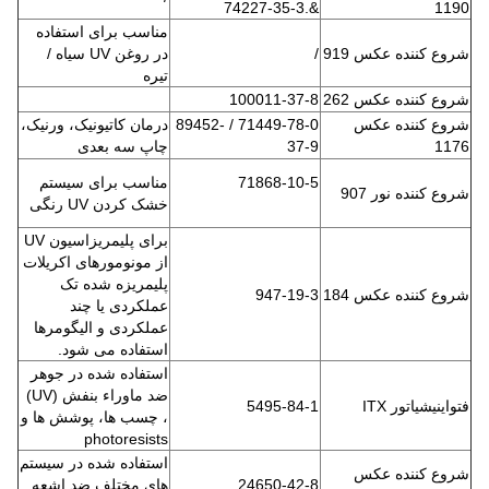
&.74227-35-3
1190
مناسب برای استفاده
شروع کننده عکس 919
/
در روغن UV سیاه /
تیره
شروع کننده عکس 262
100011-37-8
شروع کننده عکس
71449-78-0 / 89452-
درمان کاتیونیک، ورنیک،
1176
37-9
چاپ سه بعدی
71868-10-5
مناسب برای سیستم
شروع کننده نور 907
خشک کردن UV رنگی
برای پلیمریزاسیون UV
از مونومورهای اکریلات
پلیمریزه شده تک
شروع کننده عکس 184
947-19-3
عملکردی یا چند
عملکردی و الیگومرها
استفاده می شود.
استفاده شده در جوهر
ضد ماوراء بنفش (UV)
فتواینیشیاتور ITX
5495-84-1
، چسب ها، پوشش ها و
photoresists
استفاده شده در سیستم
شروع کننده عکس
24650-42-8
های مختلف ضد اشعه