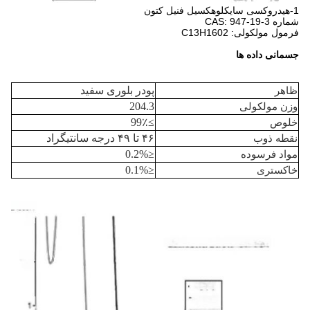
1-هیدروکسی سایکلوهکسیل فنیل کتون
شماره CAS: 947-19-3
فرمول مولکولی: C13H1602
جسمانی
داده ها
ظاهر
پودر بلوری سفید
وزن مولکولی
204.3
خلوص
≥99٪
نقطه ذوب
۴۶ تا ۴۹ درجه سانتیگراد
مواد فرسوده
≤0.2%
خاکستری
≤0.1%