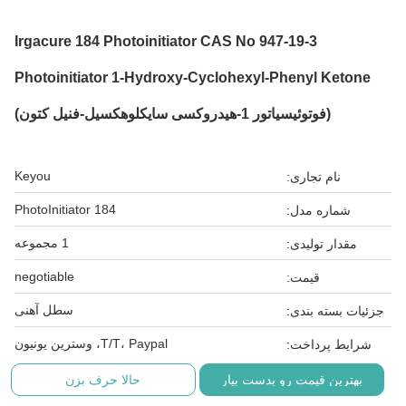
Irgacure 184 Photoinitiator CAS No 947-19-3
Photoinitiator 1-Hydroxy-Cyclohexyl-Phenyl Ketone
(فوتوئیسیاتور 1-هیدروکسی سایکلوهکسیل-فنیل کتون)
Keyou
نام تجاری:
PhotoInitiator 184
شماره مدل:
1 مجموعه
مقدار تولیدی:
negotiable
قیمت:
سطل آهنی
جزئیات بسته بندی:
T/T، Paypal، وسترین یونیون
شرایط پرداخت:
بهترین قیمت رو بدست بیار
حالا حرف بزن