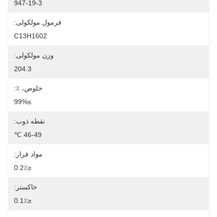
947-19-3
فرمول مولکولی:
C13H1602
وزن مولکولی:
204.3
خلوص، ٪:
≥99%
نقطه ذوب:
46-49 ℃
مواد فرار:
≤0.2٪
خاکستر:
≤0.1٪