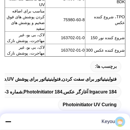
BDK
UV
مناسب برای اضافه
TPO، شروع کننده
کردن پوشش های فوق
75980-60-8
عکس
ضخیم و پوشش های
سفید
لاک، بی بو، غیر
شروع کننده نور 150
163702-01-0
مهاجرت، پوشش نازک
لاک، بی بو، غیر
شروع کننده عکس 300
163702-01-0
مهاجرت، پوشش نازک
برچسب ها:
فتواینیتیاتور برای سفت کردن,فتواینیتیاتور برای پوشش UV,درمان UV از طریق آغازگر نور
Irgacure 184 آغازگر عکس,PhotoInitiator 184,شماره CAS 947-19-3
Photoinitiator UV Curing
Keyou