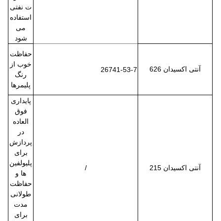
ت نفتی
استفاده
می
شود
حفاظت
خوب از
آنتی اکسیدان 626
26741-53-7
رنگ
پلیمرها
پایداری
فوق
العاده
در
پردازش
برای
پلیولفین
آنتی اکسیدان 215
/
ها و
حفاظت
طولانی
مدت
برای