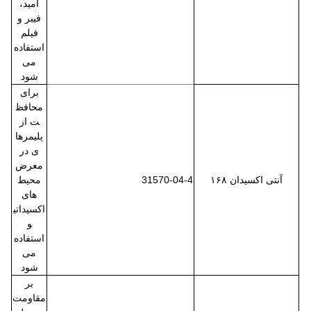
آمید،
فیبر و
فیلم
استفاده
می
شود
برای
محافظ
ت از
پلیمرها
ی در
معرض
آنتی اکسیدان ۱۶۸
31570-04-4
محیط
های
اکسیداتی
و
استفاده
می
شود
بر
مقاومت