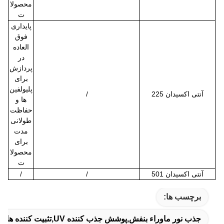
محصولا
ت
پایداری
فوق
العاده
در
پردازش
برای
پلیولفین
آنتی اکسیدان 225
/
ها و
حفاظت
طولانی
مدت
برای
محصولا
ت
آنتی اکسیدان 501
/
/
برچسب ها:
جذب نور ماوراء بنفش,پوشش جذب کننده UV,تثبیت کننده های UV