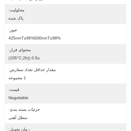
محلولیت:
پاک شده
عبور:
425nmT≥96%500nmT≥98%
محتوای فرار:
≤0.5 ((105°C,2h)
مقدار حداقل تعداد سفارش:
1 مجموعه
قیمت:
Negotiable
جزئیات بسته بندی:
سطل آهنی
زمان تحویل: