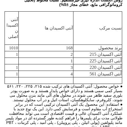
روش انگشت اندازه گیری غیرمستقیم: نسبت مخلوط (تحلیل
کروماتوگرافی مایع، خطای مجاز ±5%)
آنتی
اکسیدا
نسبت مرکب
آنتی اکسیدان ها
ن
اصلی
برند محصول
1010
168
آنتی اکسیدان 215
1
2
آنتی اکسیدان 225
1
آنتی اکسیدان 220
1
3
آنتی اکسیدان 561
1
4
● خواص محصول: آنتی اکسیدان های ترکیب شده ۲۱۵، ۲۲۵، ۲۲۰، ۵۶۱
بسیار کمی سمی هستند و دارای خواص پایدار هستند و به صورت پودر
بلوری سفید ظاهر می شوند.در محلول های آلی مانند بنزن محلول می
شوند، کلروفرم، سایکلوهکسان، استات اتیل و در آب محلول نیستند.
● استفاده: این محصول یک آنتی اکسیدان ترکیبی است که در برابر
استخراج آب مقاوم است و فرسایش کمی دارد. این یک نوع جدید با
عملکرد آنتی اکسیدان عالی و قیمت اقتصادی است.می تواند محافظت
طولانی مدت برای پلیمرها را فراهم کندبه طور گسترده ای در مواد پلیمر
مانند پلیولفین (پولی اتیلن ، پلی پروپیلن) ، پلی آمید ، پلی کربنات ، PBT