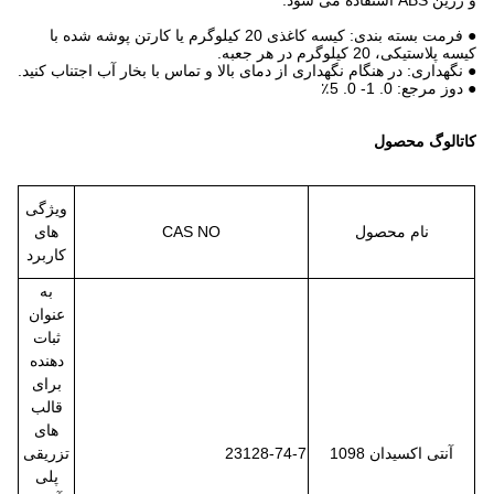
و رزین ABS استفاده می شود.
● فرمت بسته بندی: کیسه کاغذی 20 کیلوگرم یا کارتن پوشه شده با
کیسه پلاستیکی، 20 کیلوگرم در هر جعبه.
● نگهداری: در هنگام نگهداری از دمای بالا و تماس با بخار آب اجتناب کنید.
● دوز مرجع: 0. 1- 0. 5٪
کاتالوگ محصول
ویژگی
نام محصول
CAS NO
های
کاربرد
به
عنوان
ثبات
دهنده
برای
قالب
های
آنتی اکسیدان 1098
23128-74-7
تزریقی
پلی