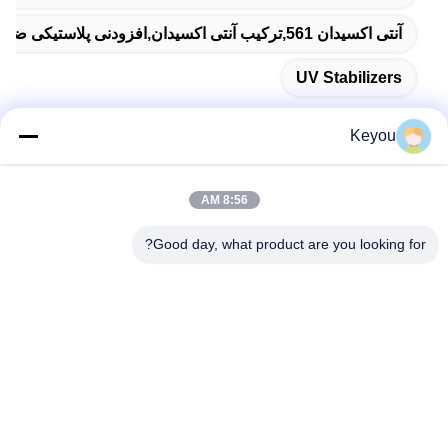
آنتی اکسیدان 561,ترکیب آنتی اکسیدان,افزودنی پلاستیکی ضد میکروبی
UV Stabilizers
Keyou
تماس سریع
8:56 AM
Good day, what product are you looking for?
آدرس
اتاق 202، شماره 902، جاده شینگان، شهر نانکون، منطقه پانوی،
گوانگژو
تلفن
86--19926076463
ایمیل
Lee20020705@outlook.com