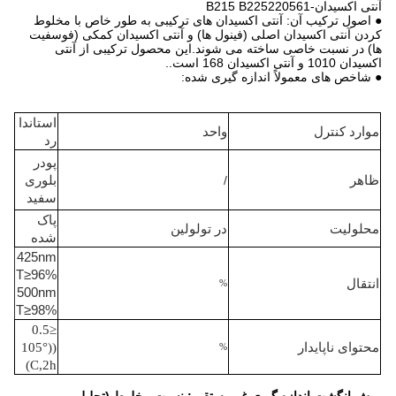
آنتی اکسیدان-B215 B225220561
● اصول ترکیب آن: آنتی اکسیدان های ترکیبی به طور خاص با مخلوط
کردن آنتی اکسیدان اصلی (فینول ها) و آنتی اکسیدان کمکی (فوسفیت
ها) در نسبت خاصی ساخته می شوند.این محصول ترکیبی از آنتی
اکسیدان 1010 و آنتی اکسیدان 168 است..
● شاخص های معمولاً اندازه گیری شده:
استاندا
موارد کنترل
واحد
رد
پودر
ظاهر
/
بلوری
سفید
پاک
محلولیت
در تولولین
شده
425nm
T≥96%
انتقال
%
500nm
T≥98%
≤0.5
محتوای ناپایدار
((105°
%
C,2h)