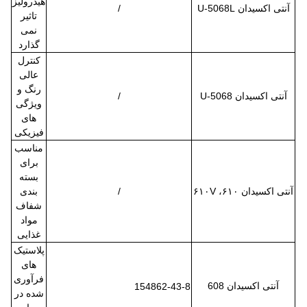
هیدرولیز
آنتی اکسیدان U-5068L
/
تاثیر
نمی
گذارد
کنترل
عالی
رنگ و
آنتی اکسیدان U-5068
/
ویژگی
های
فیزیکی
مناسب
برای
بسته
آنتی اکسیدان ۶۱۰، ۶۱۰V
/
بندی
شفاف
مواد
غذایی
پلاستیک
های
فرآوری
آنتی اکسیدان 608
154862-43-8
شده در