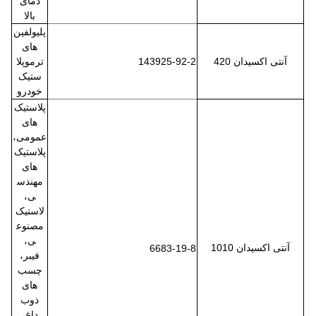
دمای
بالا
پلیولفین
های
آنتی اکسیدان 420
143925-92-2
ترموپلا
ستیک
خودرو
پلاستیک
های
عمومی،
پلاستیک
های
مهندس
ی،
لاستیک
مصنوع
ی،
آنتی اکسیدان 1010
6683-19-8
فیبر،
چسب
های
ذوب
داغ،