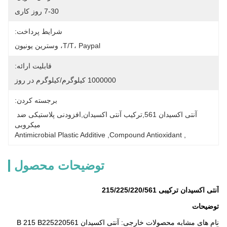
7-30 روز کاری
شرایط پرداخت:
T/T، Paypal، وسترین یونیون
قابلیت ارائه:
1000000 کیلوگرم/کیلوگرم در روز
برجسته کردن:
آنتی اکسیدان 561,ترکیب آنتی اکسیدان,افزودنی پلاستیکی ضد 
میکروبی
Antimicrobial Plastic Additive
, 
Compound Antioxidant
, 
توضیحات محصول
آنتی اکسیدان ترکیبی 215/225/220/561
توضیحات
نام های مشابه محصولات خارجی: آنتی اکسیدان B 215 B225220561