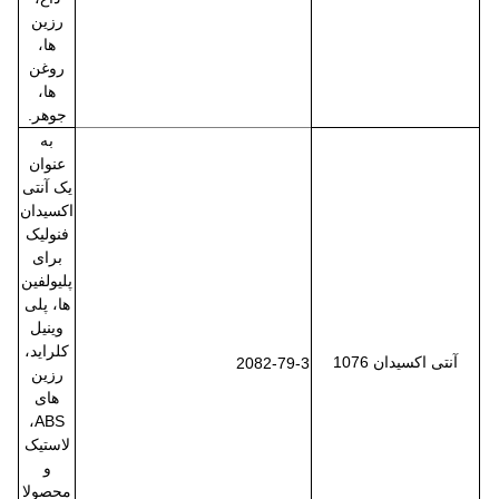
رزین
ها،
روغن
ها،
جوهر.
به
عنوان
یک آنتی
اکسیدان
فنولیک
برای
پلیولفین
ها، پلی
وینیل
کلراید،
آنتی اکسیدان 1076
2082-79-3
رزین
های
ABS،
لاستیک
و
محصولا