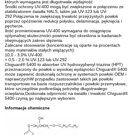
których wymagana jest długotrwała wydajność.
Środki ochrony UV-400 mogą być zwiększone w połączeniu ze
stabilizatorem światła HALS, takim jak UV-123 lub UV-
292.Połączenia te zwiększają trwałość przejrzystych powłok
poprzez opóźnienie redukcji połysku, delaminacja, pęknięcia i
pęcherze.
Ilość promieniowania UV-400 wymagana do osiągnięcia
optymalnej skuteczności powinna być określona w badaniach
obejmujących zakres stężenia.
Zalecane stosowanie (koncentracje są oparte na procentach
masy materiałów stałych wiążących):
10,0 - 3,0% UV-400
+ 0,5 - 2,0 % UV-123 lub UV-292
Chiguard® 5400 to absorber UV hydroxyphenyl triazine (HPT)
przeznaczony do powłok o wysokiej wydajności.Chiguard® 5400
może zapewnić doskonałą ochronę w systemach powłoki OEM i
naprawczychW przypadku zastosowań takich jak powłoki
transportowe na bazie rozpuszczalników i powłoki przemysłowe,
które szczególnie podkreślają potrzebę długotrwałego
ocieplania,Doskonała odporność na światło i trwałość Chiguard®
5400 czynią go najlepszym wyborem.
Informacje chemiczne