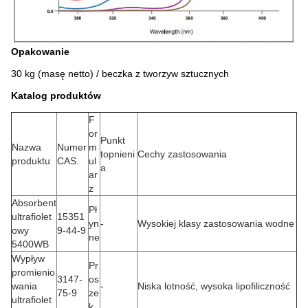
Opakowanie
30 kg (masę netto) / beczka z tworzyw sztucznych
Katalog produktów
F
or
Punkt
Nazwa
Numer
m
topnieni
Cechy zastosowania
produktu
CAS.
ul
a
ar
z
Absorbent
Pł
ultrafiolet
15351
yn
-
Wysokiej klasy zastosowania wodne
owy
9-44-9
ne
5400WB
Wypływ
Pr
promienio
3147-
os
wania
-
Niska lotność, wysoka lipofiliczność
75-9
ze
ultrafiolet
k