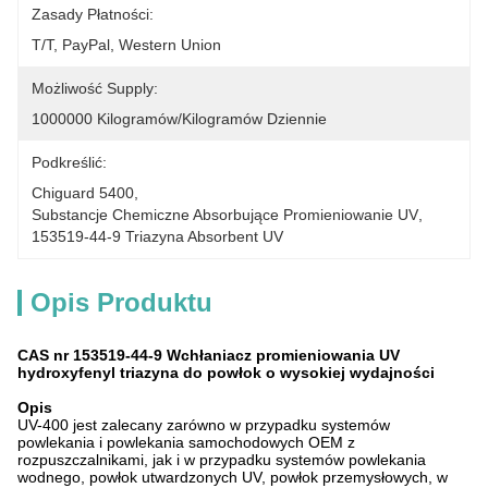
Zasady Płatności:
T/T, PayPal, Western Union
Możliwość Supply:
1000000 Kilogramów/Kilogramów Dziennie
Podkreślić:
Chiguard 5400
, 
Substancje Chemiczne Absorbujące Promieniowanie UV
, 
153519-44-9 Triazyna Absorbent UV
Opis Produktu
CAS nr 153519-44-9 Wchłaniacz promieniowania UV
hydroxyfenyl triazyna do powłok o wysokiej wydajności
Opis
UV-400 jest zalecany zarówno w przypadku systemów
powlekania i powlekania samochodowych OEM z
rozpuszczalnikami, jak i w przypadku systemów powlekania
wodnego, powłok utwardzonych UV, powłok przemysłowych, w