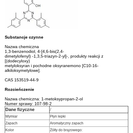
Substancje czynne
Nazwa chemiczna
1,3-benzenodiol, 4-[4,6-bis(2,4-
dimetylofenyl) -1,3,5-triazyn-2-yl]-, produkty reakcji z
[(dodecyloxy)
metyloksyran i pochodne oksyranemono [C10-16-
alkiloksymetylowe].
CAS 153519-44-9
Rozcieńczenie
Nazwa chemiczna: 1-metoksypropan-2-ol
Numer sprawy: 107-98-2
/
Dane fizyczne
Wymiar
Płyn lepki
Zapach
Aromatyczny zapach
Kolor
Żółty do brązowego: