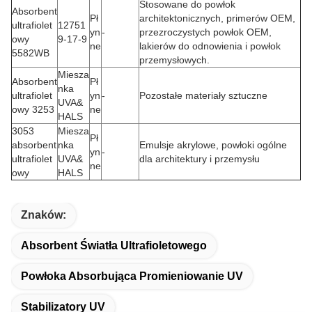
Stosowane do powłok
Absorbent
Pł
architektonicznych, primerów OEM,
ultrafiolet
12751
yn
-
przezroczystych powłok OEM,
owy
9-17-9
ne
lakierów do odnowienia i powłok
5582WB
przemysłowych.
Miesza
Absorbent
Pł
nka
ultrafiolet
yn
-
Pozostałe materiały sztuczne
UVA&
owy 3253
ne
HALS
3053
Miesza
Pł
absorbent
nka
Emulsje akrylowe, powłoki ogólne
yn
-
ultrafiolet
UVA&
dla architektury i przemysłu
ne
owy
HALS
Znaków:
Absorbent Światła Ultrafioletowego
Powłoka Absorbująca Promieniowanie UV
Stabilizatory UV