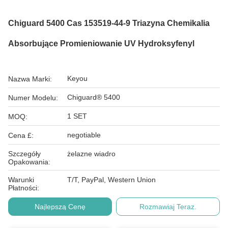
Chiguard 5400 Cas 153519-44-9 Triazyna Chemikalia
Absorbujące Promieniowanie UV Hydroksyfenyl
Keyou
Nazwa Marki:
Chiguard® 5400
Numer Modelu:
1 SET
MOQ:
negotiable
Cena £:
Szczegóły
żelazne wiadro
Opakowania:
Warunki
T/T, PayPal, Western Union
Płatności:
Najlepszą Cenę
Rozmawiaj Teraz.