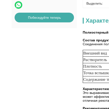
Выделить:
Побеседуйте теперь
Характ
Полиэстерный 
Состав продук
Соединения пол
Внешний вид
Растворитель
Плотность
Точка вспышк
Содержание т
Характеристик
Это выравниваю
может эффектив
отличная рекота
Рекомендуемая