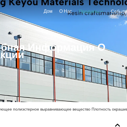
Дом
О Нас
Продукты
Событ
бная Информация О
кции
ующее полиэстерное выравнивающее вещество Плотность окрашив