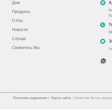
Дом
А
К
Продукты
П
О Нас
Т
Новости
8
Случаи
Э
Свяжитесь Мы
L
Политика уединения
|
Карта сайта
| Качество Китая хороше