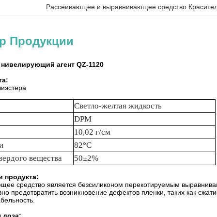
Рассеивающее и выравнивающее средство Красите
ер Продукции
нивелирующий агент QZ-1120
та:
иэстера
Светло-желтая жидкость
DPM
10,02 г/см
и
82°C
вердого вещества
50±2%
и продукта:
щее средство является безсиликоном перекотируемым выравнива
но предотвратить возникновение дефектов пленки, таких как сжат
бельность.
 доза: