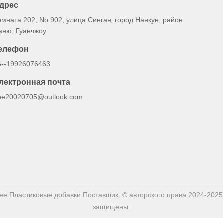
дрес
омната 202, No 902, улица Синган, город Нанкун, район
аню, Гуанчжоу
елефон
6--19926076463
лектронная почта
ee20020705@outlook.com
е Пластиковые добавки Поставщик. © авторского права 2024-2025 G
защищены.