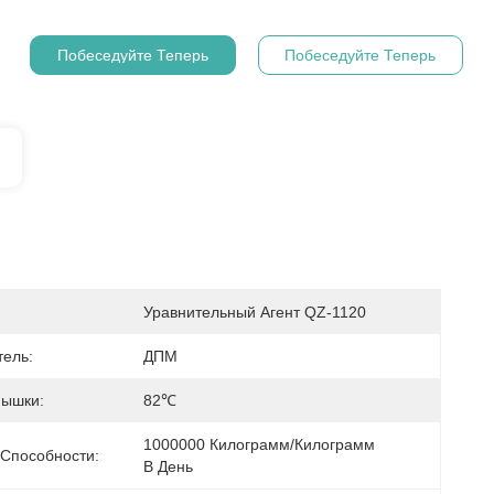
Побеседуйте Теперь
Побеседуйте Теперь
Уравнительный Агент QZ-1120
тель:
ДПМ
пышки:
82℃
1000000 Килограмм/килограмм 
 Способности:
В День