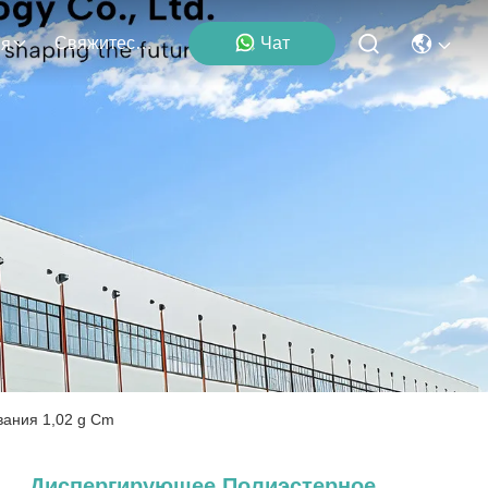
Свяжитесь Мы
Чат
ия
ания 1,02 g Cm
Диспергирующее Полиэстерное