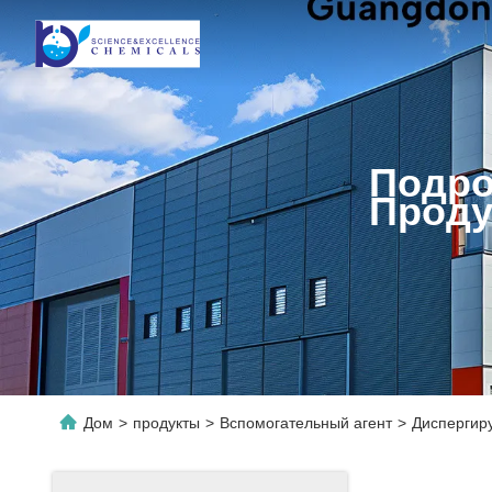
Подро
Проду
Дом
>
продукты
>
Вспомогательный агент
>
Диспергир