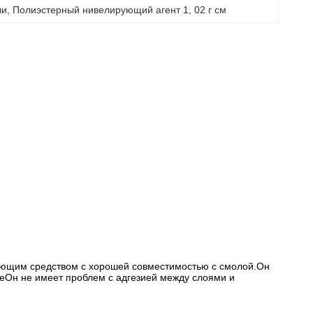
ли
, 
Полиэстерный нивелирующий агент 1
, 
02 г см
ющим средством с хорошей совместимостью с смолой.Он
иеОн не имеет проблем с адгезией между слоями и