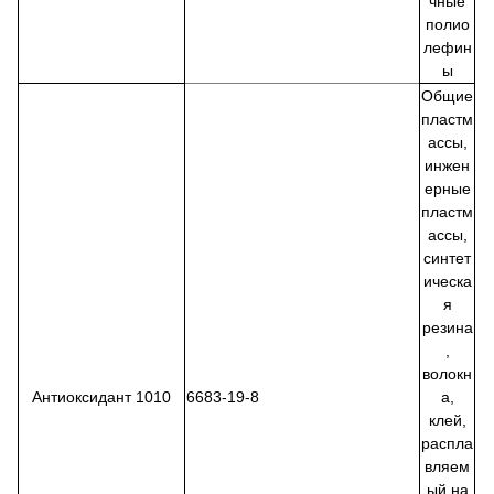
чные
полио
лефин
ы
Общие
пластм
ассы,
инжен
ерные
пластм
ассы,
синтет
ическа
я
резина
,
волокн
Антиоксидант 1010
6683-19-8
а,
клей,
распла
вляем
ый на