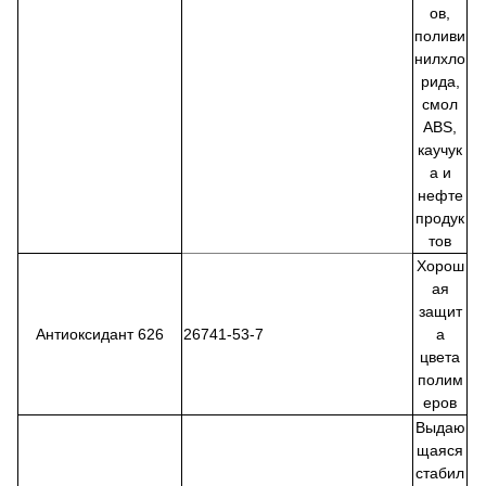
ов,
поливи
нилхло
рида,
смол
ABS,
каучук
а и
нефте
продук
тов
Хорош
ая
защит
Антиоксидант 626
26741-53-7
а
цвета
полим
еров
Выдаю
щаяся
стабил