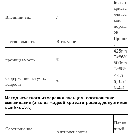
Белый
криста
лличес
Внешний вид
/
кий
порош
ок
Проще
растворимость
В толуене
.
425nm
T≥96%
проницаемость
%
500nm
T≥98%
≤ 0,5
Содержание летучих
((105°
%
веществ
C,2h)
Метод нечетного измерения пальцем: соотношение
смешивания (анализ жидкой хроматографии, допустимая
ошибка ±5%)
Перви
Соотношение
чный
Антиоксиданты