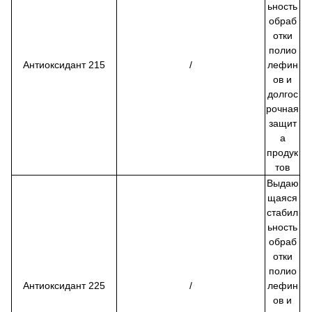
ьность
обраб
отки
полио
Антиоксидант 215
/
лефин
ов и
долгос
рочная
защит
а
продук
тов
Выдаю
щаяся
стабил
ьность
обраб
отки
полио
Антиоксидант 225
/
лефин
ов и