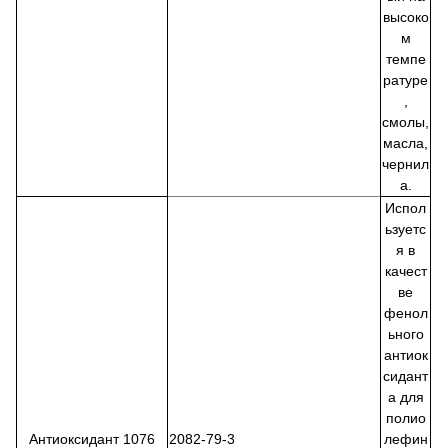
высоко
м
темпе
ратуре
,
смолы,
масла,
чернил
а.
Испол
ьзуетс
я в
качест
ве
фенол
ьного
антиок
сидант
а для
полио
Антиоксидант 1076
2082-79-3
лефин