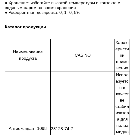
● Хранение: избегайте высокой температуры и контакта с
водяным паром во время хранения.
● Референтная дозировка: 0, 1- 0, 5%
Каталог продукции
Характ
еристи
Наименование
CAS NO
ки
продукта
приме
нения
Испол
ьзуетс
я в
качест
ве
стабил
изатор
а для
полиа
Антиоксидант 1098
23128-74-7
мидно