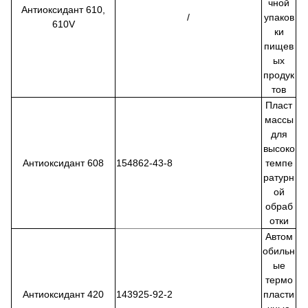
чной
Антиоксидант 610,
/
упаков
610V
ки
пищев
ых
продук
тов
Пласт
массы
для
высоко
Антиоксидант 608
154862-43-8
темпе
ратурн
ой
обраб
отки
Автом
обильн
ые
термо
Антиоксидант 420
143925-92-2
пласти