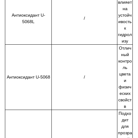
влияет
на
Антиоксидант U-
устойч
/
5068L
ивость
к
гидрол
изу
Отлич
ный
контро
ль
цвета
Антиоксидант U-5068
/
и
физич
еских
свойст
в
Подхо
дит
для
прозра