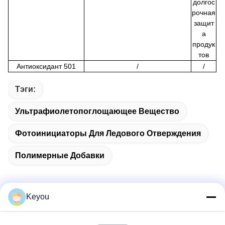
долгос
рочная
защит
а
продук
тов
Антиоксидант 501
/
/
Тэги:
Ультрафиолетопоглощающее Вещество
Фотоинициаторы Для Ледового Отверждения
Полимерные Добавки
Keyou
Быстрый контакт