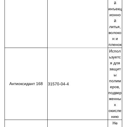
й
инъекц
ионно
й
литья,
волоко
н и
пленок
Испол
ьзуетс
я для
защит
ы
полим
Антиоксидант 168
31570-04-4
еров,
подвер
женны
х
окисле
нию
Не