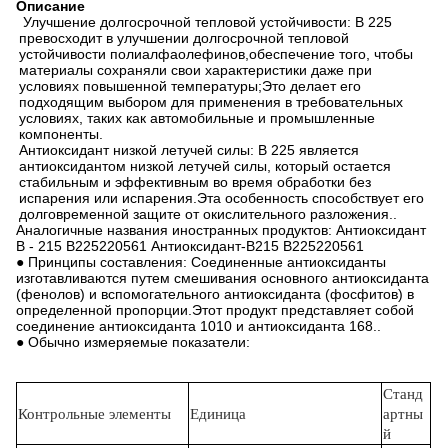
Описание
Улучшение долгосрочной тепловой устойчивости: B 225
превосходит в улучшении долгосрочной тепловой
устойчивости полиалфаолефинов,обеспечение того, чтобы
материалы сохраняли свои характеристики даже при
условиях повышенной температуры;Это делает его
подходящим выбором для применения в требовательных
условиях, таких как автомобильные и промышленные
компоненты.
Антиоксидант низкой летучей силы: B 225 является
антиоксидантом низкой летучей силы, который остается
стабильным и эффективным во время обработки без
испарения или испарения.Эта особенность способствует его
долговременной защите от окислительного разложения..
Аналогичные названия иностранных продуктов: Антиоксидант
B - 215 B225220561 Антиоксидант-B215 B225220561
● Принципы составления: Соединенные антиоксиданты
изготавливаются путем смешивания основного антиоксиданта
(фенолов) и вспомогательного антиоксиданта (фосфитов) в
определенной пропорции.Этот продукт представляет собой
соединение антиоксиданта 1010 и антиоксиданта 168..
● Обычно измеряемые показатели:
Станд
Контрольные элементы
Единица
артны
й