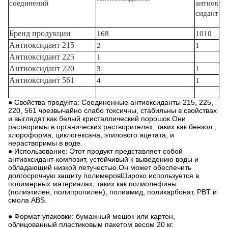
соединений
антиок
сидант
Бренд продукции
168
1010
Антиоксидант 215
2
1
Антиоксидант 225
1
Антиоксидант 220
3
1
Антиоксидант 561
4
1
● Свойства продукта: Соединенные антиоксиданты 215, 225,
220, 561 чрезвычайно слабо токсичны, стабильны в свойствах
и выглядят как белый кристаллический порошок.Они
растворимы в органических растворителях, таких как бензол.,
хлороформа, циклогексана, этилового ацетата, и
нерастворимы в воде.
● Использование: Этот продукт представляет собой
антиоксидант-композит, устойчивый к выведению воды и
обладающий низкой летучестью.Он может обеспечить
долгосрочную защиту полимеровШироко используется в
полимерных материалах, таких как полиолефины
(полиэтилен, полипропилен), полиамид, поликарбонат, PBT и
смола ABS.
● Формат упаковки: бумажный мешок или картон,
облицованный пластиковым пакетом весом 20 кг.