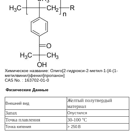
Химическое название:
Олиго[2-гидрокси-2-метил-1-[4-(1-
метилвинил)фенил]пропанон]
CAS No. :
163702-01-0
Физические
Данные
Желтый полутвердый
Внешний вид
материал
Запах
Опустился
Точка плавления
30-100 °C
Точка кипения
> 250
.
В