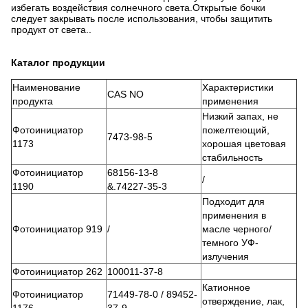
избегать воздействия солнечного света.Открытые бочки
следует закрывать после использования, чтобы защитить
продукт от света..
Каталог продукции
Наименование
Характеристики
CAS NO
продукта
применения
Низкий запах, не
Фотоинициатор
пожелтеющий,
7473-98-5
1173
хорошая цветовая
стабильность
Фотоинициатор
68156-13-8
/
1190
&.74227-35-3
Подходит для
применения в
Фотоинициатор 919
/
масле черного/
темного УФ-
излучения
Фотоинициатор 262
100011-37-8
Катионное
Фотоинициатор
71449-78-0 / 89452-
отверждение, лак,
1176
37-9