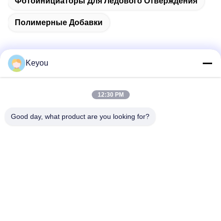
Фотоинициаторы Для Ледового Отверждения
Полимерные Добавки
Keyou
Быстрый контакт
12:30 PM
Адрес
Good day, what product are you looking for?
Комната 202, No 902, улица Синган, город Нанкун, район
Паню, Гуанчжоу
Телефон
86--19926076463
Электронная почта
Lee20020705@outlook.com