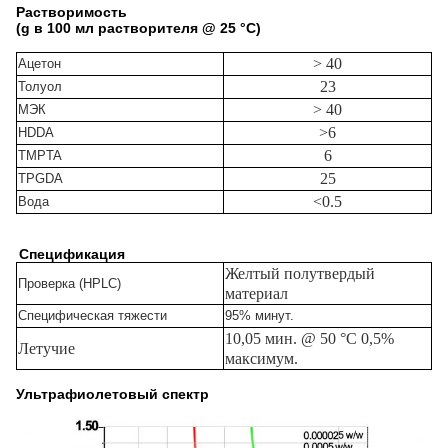
Растворимость
(g в 100 мл растворителя @ 25 °C)
> 40
Ацетон
23
Толуол
> 40
МЭК
>6
HDDA
6
TMPTA
25
TPGDA
<0.5
Вода
Спецификация
Желтый полутвердый
Проверка (HPLC)
материал
Специфическая тяжести
95% минут.
10,05 мин. @ 50 °C 0,5%
Летучие
максимум.
Ультрафиолетовый спектр