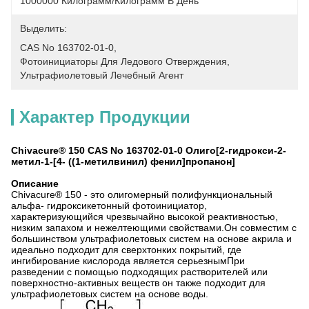
1000000 Килограмм/килограмм В День
Выделить:
CAS No 163702-01-0
, 
Фотоинициаторы Для Ледового Отверждения
, 
Ультрафиолетовый Лечебный Агент
Характер Продукции
Chivacure® 150 CAS No 163702-01-0 Олиго[2-гидрокси-2-
метил-1-[4- ((1-метилвинил) фенил]пропанон]
Описание
Chivacure® 150 - это олигомерный полифункциональный
альфа- гидроксикетонный фотоинициатор,
характеризующийся чрезвычайно высокой реактивностью,
низким запахом и нежелтеющими свойствами.Он совместим с
большинством ультрафиолетовых систем на основе акрила и
идеально подходит для сверхтонких покрытий, где
ингибирование кислорода является серьезнымПри
разведении с помощью подходящих растворителей или
поверхностно-активных веществ он также подходит для
ультрафиолетовых систем на основе воды.