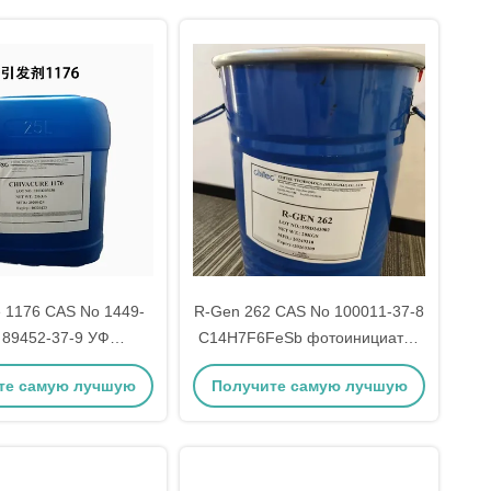
e 1176 CAS No 1449-
R-Gen 262 CAS No 100011-37-8
 89452-37-9 УФ
C14H7F6FeSb фотоинициатор
ициатор жидкость
для ультрафиолетового
те самую лучшую
Получите самую лучшую
покрытия
цену
цену