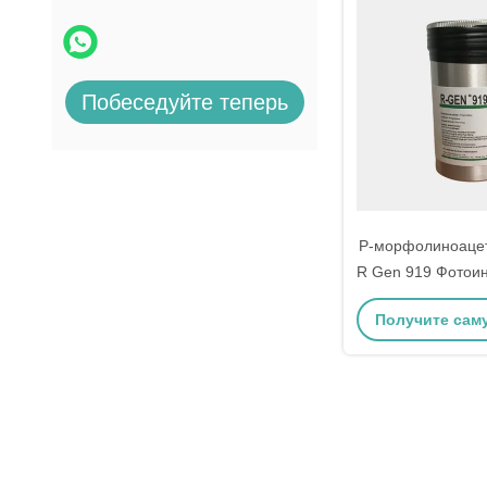
Побеседуйте теперь
P-морфолиноаце
R Gen 919 Фотои
ледового отверж
Получите сам
cps Кип
цену