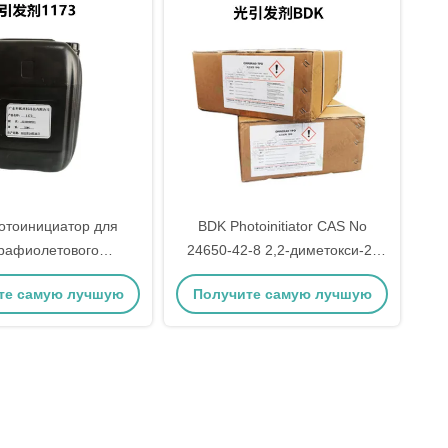
отоинициатор для
BDK Photoinitiator CAS No
рафиолетового
24650-42-8 2,2-диметокси-2-
ения 2-гидрокси-2-
фенилацетофенон
те самую лучшую
Получите самую лучшую
опиофенон CAS No
7473-98-5
цену
цену