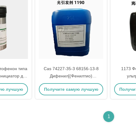
тофенон типа
Cas 74227-35-3 68156-13-8
1173 Ф
ннициатор для
Дифенил[(Фенилтио)
ульт
дения 210000
Фенил]Сульфоний Гексафлю
отвержд
ую лучшую
Получите самую лучшую
Получи
ение
Фотоинициатор УФ-целение
метилпр
цену
1