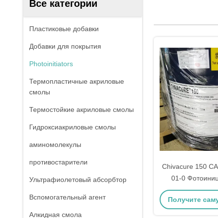
Все категории
Пластиковые добавки
Добавки для покрытия
Photoinitiators
Термопластичные акриловые
смолы
Термостойкие акриловые смолы
Гидроксиакриловые смолы
аминомолекулы
противостарители
Chivacure 150 C
01-0 Фотоини
Ультрафиолетовый абсорбтор
систем ультра
Вспомогательный агент
Получите сам
обрабо
Алкидная смола
цену