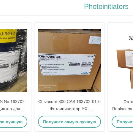
Photoinitiators
AS No 163702-
Chivacure 300 CAS 163702-01-0
Фото
циатор для
Фотоинициатор УФ-
Replaceme
фиолетовой
очистительные покрытия
8 2,4,6
ую лучшую
Получите самую лучшую
Получи
тки
Ингредиенты
дифен
цену