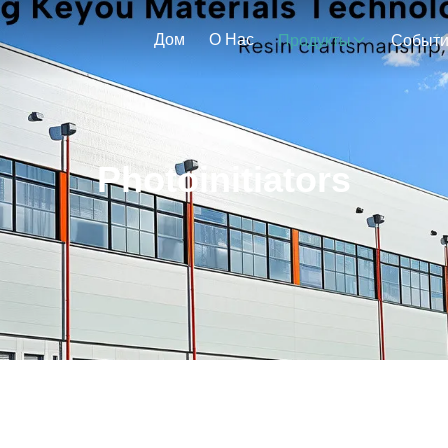
Дом
О Нас
Продукты
Событ
Photoinitiators