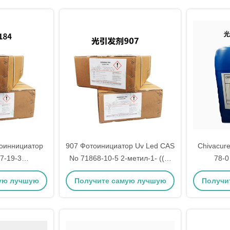
тоиннициатор
907 Фотоинициатор Uv Led CAS
Chivacur
7-19-3
No 71868-10-5 2-метил-1- ((4-
78-0
атор 1-
метилтиофенил)-2-
фотоин
ую лучшую
Получите самую лучшую
Получи
логексил-
морфолин-1-пропанон
етон
цену