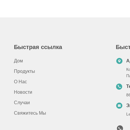
Быстрая ссылка
Быст
Дом
А
К
Продукты
П
О Нас
Т
Новости
8
Случаи
Э
Свяжитесь Мы
L