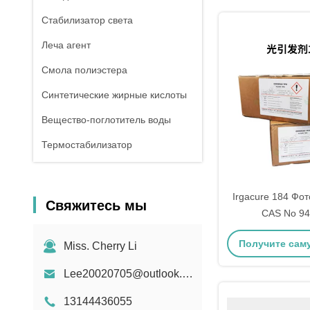
Стабилизатор света
Леча агент
Смола полиэстера
Синтетические жирные кислоты
Вещество-поглотитель воды
Термостабилизатор
Irgacure 184 Фо
Свяжитесь мы
CAS No 94
Фотоинници
Получите сам
Miss. Cherry Li
гидроксицик
фенилк
цену
Lee20020705@outlook.com
13144436055