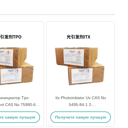
инициатор Tpo
Itx Photoinitiator Uv CAS No
nt CAS No 75980-60-
5495-84-1 2-
-триметилбензоил-
изопропилтиоксантон
те самую лучшую
Получите самую лучшую
илфосфин оксид
цену
цену