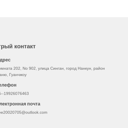
рый контакт
дрес
омната 202, No 902, улица Синган, город Нанкун, район
аню, Гуанчжоу
елефон
6--19926076463
лектронная почта
ee20020705@outlook.com