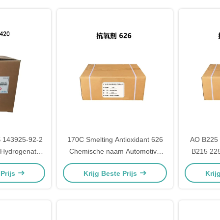
 143925-92-2
170C Smelting Antioxidant 626
AO B225 
(Hydrogenated
Chemische naam Automotive
B215 22
) Amines
Plastic Additives 26741-53-7
additie
 Prijs
Krijg Beste Prijs
Krij