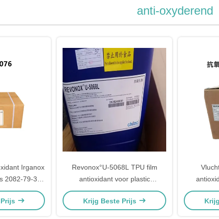
anti-oxyderend
xidant Irganox
Revonox°U-5068L TPU film
Vluch
s 2082-79-3
antioxidant voor plastic
antiox
c
transparantie 98 Chitec
Additief 
 Prijs
Krijg Beste Prijs
Krij
antioxidanten
Re