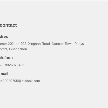
 contact
dres
amer 202, nr. 902, Xingnan Road, Nancun Town, Panyu
istrict, Guangzhou
elefoon
6--19926076463
-mail
ee20020705@outlook.com