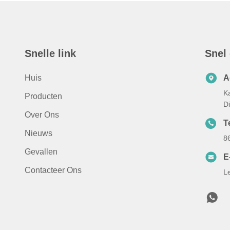
Snelle link
Snel
Huis
A
K
Producten
D
Over Ons
T
Nieuws
8
Gevallen
E
Contacteer Ons
L