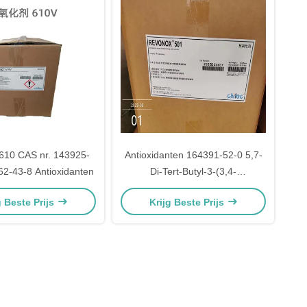
610 CAS nr. 143925-
Antioxidanten 164391-52-0 5,7-
2-43-8 Antioxidanten
Di-Tert-Butyl-3-(3,4-
Dimethylphenyl)Benzofuran-
g Beste Prijs
Krijg Beste Prijs
2(3H) -Een