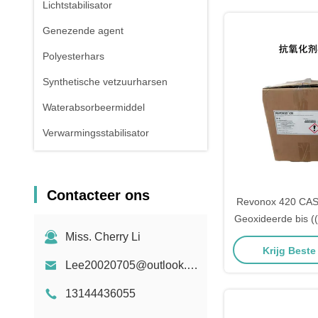
Lichtstabilisator
Genezende agent
Polyesterhars
Synthetische vetzuurharsen
Waterabsorbeermiddel
Verwarmingsstabilisator
Contacteer ons
Revonox 420 CAS
Geoxideerde bis (
Tallow Alkyl
Miss. Cherry Li
Krijg Beste
Lee20020705@outlook.com
13144436055