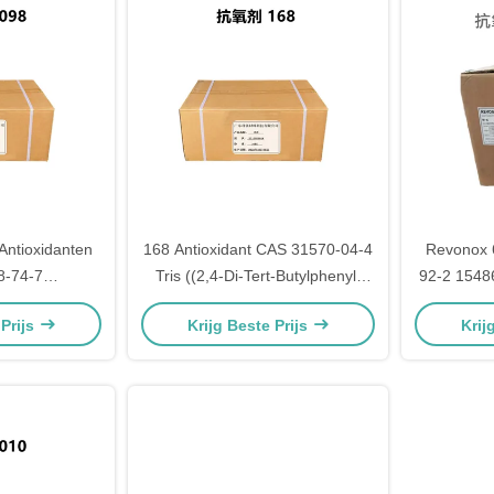
Antioxidanten
168 Antioxidant CAS 31570-04-4
Revonox 
8-74-7
Tris ((2,4-Di-Tert-Butylphenyl)
92-2 15486
itieven
fosfaat
 Prijs
Krijg Beste Prijs
Krij