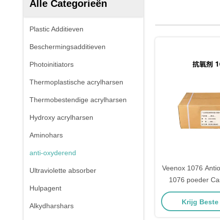
Alle Categorieën
Plastic Additieven
Beschermingsadditieven
Photoinitiators
Thermoplastische acrylharsen
Thermobestendige acrylharsen
Hydroxy acrylharsen
Aminohars
anti-oxyderend
Veenox 1076 Antio
Ultraviolette absorber
1076 poeder Ca
Hulpagent
Chite
Krijg Beste
Alkydharshars