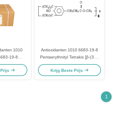
danten 1010
Antioxidanten 1010 6683-19-8
683-19-8
Pentaerythnityl Tetrakis [β-(3.5-
 formule
Di-Tert-Butyl-4hydroxyphenyl)
 Prijs
Krijg Beste Prijs
8O12
Propionaat]
1