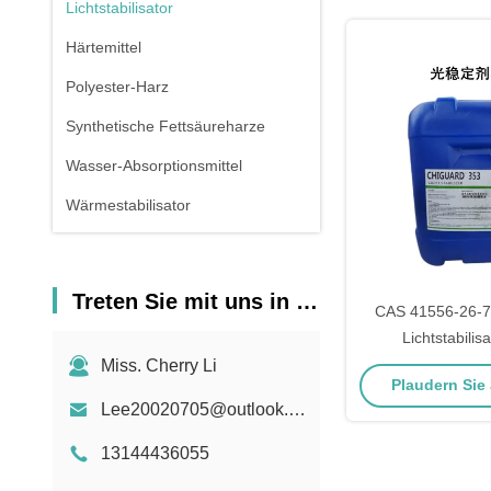
Lichtstabilisator
Härtemittel
Polyester-Harz
Synthetische Fettsäureharze
Wasser-Absorptionsmittel
Wärmestabilisator
Treten Sie mit uns in Verbindung
CAS 41556-26-7
Lichtstabilis
Beschichtungen 
Miss. Cherry Li
Plaudern Sie J
Lee20020705@outlook.com
13144436055