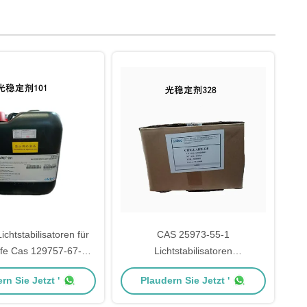
chtstabilisatoren für
CAS 25973-55-1
ffe Cas 129757-67-1
Lichtstabilisatoren
higuard 101
Beschichtungen 2-(2H-
rn Sie Jetzt '
Plaudern Sie Jetzt '
Benzotriazol-2-Yl)-4,6-
Ditertpentylphenol Chiguard®