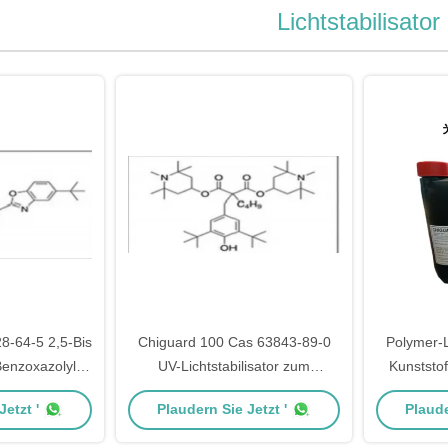
Lichtstabilisator
8-64-5 2,5-Bis
Chiguard 100 Cas 63843-89-0
Polymer-Li
Benzoxazolyl)
UV-Lichtstabilisator zum
Kunststo
ene
Schmelzen 144C
C
etzt '
Plaudern Sie Jetzt '
Plaude