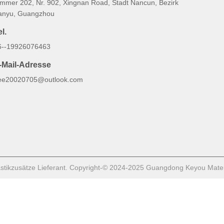
immer 202, Nr. 902, Xingnan Road, Stadt Nancun, Bezirk
anyu, Guangzhou
l.
6--19926076463
-Mail-Adresse
ee20020705@outlook.com
stikzusätze Lieferant. Copyright-© 2024-2025 Guangdong Keyou Materia