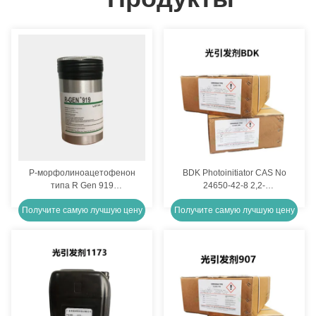
P-морфолиноацетофенон
BDK Photoinitiator CAS No
типа R Gen 919
24650-42-8 2,2-
Фотоиннициатор для
диметокси-2-
Получите самую лучшую цену
Получите самую лучшую цену
ледового отверждения
фенилацетофенон
210000 cps Кипение