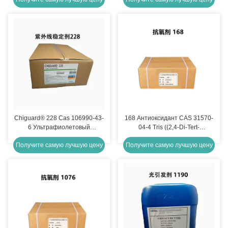
Chiguard® 228 Cas 106990-43-
168 Антиоксидант CAS 31570-
6 Ультрафиолетовый
04-4 Tris ((2,4-Di-Tert-
поглотитель плавления 150C
Butylphenyl) фосфит
Получите самую лучшую цену
Получите самую лучшую цену
Chitec Ультрафиолетовые
поглотители