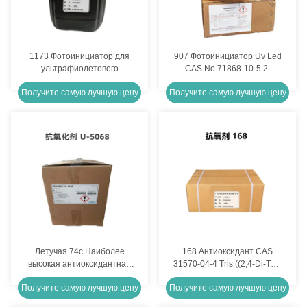
1173 Фотоинициатор для
907 Фотоинициатор Uv Led
ультрафиолетового
CAS No 71868-10-5 2-
отверждения 2-гидрокси-2-
метил-1- ((4-
Получите самую лучшую цену
Получите самую лучшую цену
метилпропиофенон CAS
метилтиофенил)-2-
No 7473-98-5
морфолин-1-пропанон
Летучая 74c Наиболее
168 Антиоксидант CAS
высокая антиоксидантная
31570-04-4 Tris ((2,4-Di-Tert-
продукция добавка,
Butylphenyl) фосфит
Получите самую лучшую цену
Получите самую лучшую цену
используемая в пластике
Revonox U 5068