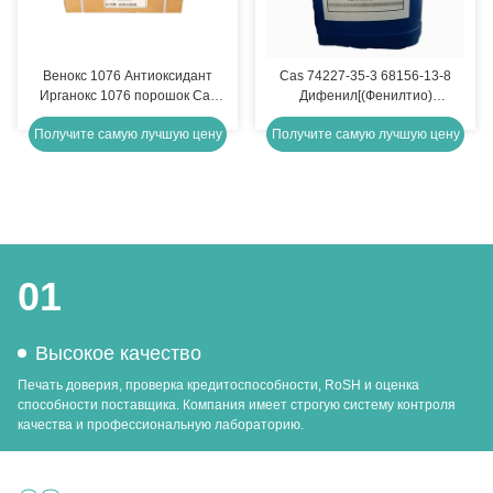
Венокс 1076 Антиоксидант
Cas 74227-35-3 68156-13-8
Ирганокс 1076 порошок Cas
Дифенил[(Фенилтио)
2082-79-3 Читек
Фенил]Сульфоний Гексафлю
Получите самую лучшую цену
Получите самую лучшую цену
Фотоинициатор УФ-целение
01
Высокое качество
Печать доверия, проверка кредитоспособности, RoSH и оценка
способности поставщика. Компания имеет строгую систему контроля
качества и профессиональную лабораторию.