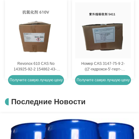
Revonox 610 CAS No
Номер CAS 3147-75-9 2-
143925-92-2 154862-43-8
((2'-гидрокси-5'-терт-
Антиоксиданты
октилфенил)
Получите самую лучшую цену
Получите самую лучшую цену
-бензотриазол Chiguard
5411
Последние Новости