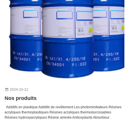
2024-10-12
Nos produits
Additifs en plastique Additifs de revêtement Les photominitiateurs Résines
acryliques thermoplastiques Résines acryliques thermodurcissables
Résines hydroxyacryliques Résine aminée Antioxydants Absorbeur
d'ultraviolet Agent auxiliaire Résine alkyd Stabilisateur de la lumière Agents
curatifs Résine de polyester Résines d'acides gras synthétiques Absorbant