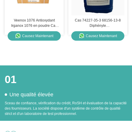
Veenox 1076 Antioxydant
Cas 74227-35-3 68156-13-8
Irganox 1076 en poudre Cas
Diphényle
2082-79-3 Chitec
[Phénylthyo]Phényle]Sulfonium
Causez Maintenant
Causez Maintenant
Hexaflu Photoinitiateur UV
Curation
01
Une qualité élevée
Sceau de confiance, vérification du crédit, RoSH et évaluation de la capacité
des fournisseurs. La société dispose d'un système de contrôle de qualité
strict et d'un laboratoire de test professionnel.