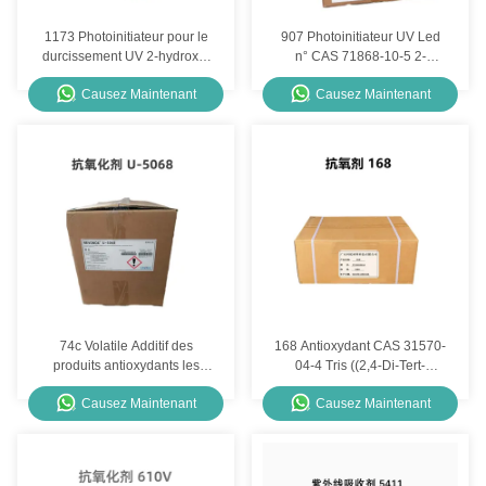
1173 Photoinitiateur pour le
907 Photoinitiateur UV Led
durcissement UV 2-hydroxy-
n° CAS 71868-10-5 2-
2-méthylpropiophénone Cas
méthyl-1- ((4-
Causez Maintenant
Causez Maintenant
n° 7473-98-5
méthylthiophényle)-2-
morpholine-1-propanone
74c Volatile Additif des
168 Antioxydant CAS 31570-
produits antioxydants les
04-4 Tris ((2,4-Di-Tert-
plus élevés utilisés dans le
Butylphényle) phosphite
Causez Maintenant
Causez Maintenant
revonox plastique U 5068