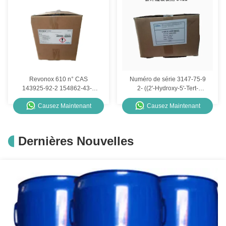
Revonox 610 n° CAS
Numéro de série 3147-75-9
143925-92-2 154862-43-8
2- ((2'-Hydroxy-5'-Tert-
Antioxydants
Octylphenyl) -Benzotriazole
Causez Maintenant
Causez Maintenant
Chiguard 5411
Dernières Nouvelles