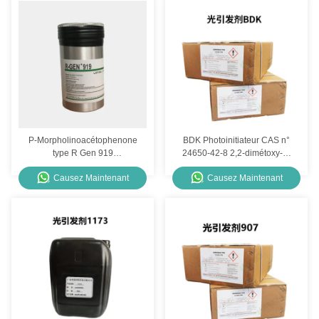
P-Morpholinoacétophenone
BDK Photoinitiateur CAS n°
type R Gen 919
24650-42-8 2,2-dimétoxy-2-
Photoinitiateur pour le
phénylacétophénon
Causez Maintenant
Causez Maintenant
durcissement à LED 210000
cps