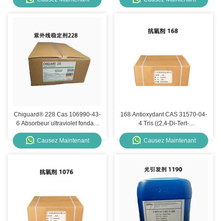
Chiguard® 228 Cas 106990-43-
168 Antioxydant CAS 31570-04-
6 Absorbeur ultraviolet fondant
4 Tris ((2,4-Di-Tert-
150C Chitec
Butylphényle) phosphite
Causez Maintenant
Causez Maintenant