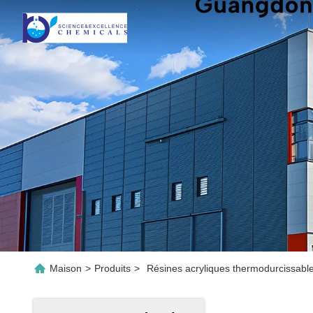
Maison
>
Produits
>
Résines acryliques thermodurcissable