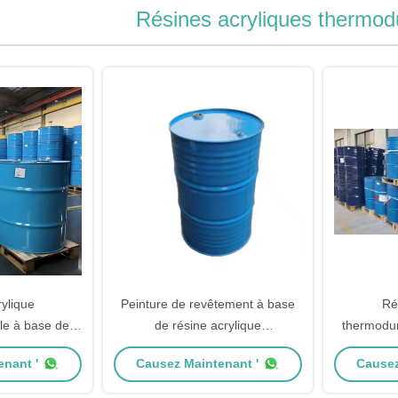
Résines acryliques thermod
ylique
Peinture de revêtement à base
Ré
le à base de
de résine acrylique
thermodur
 longue huile
thermodurcissable à base d'eau
revête
nant '
Causez Maintenant '
Causez
sine acrylique
revête
scosité
méta