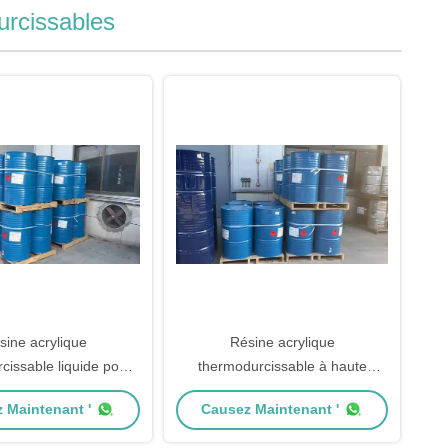
urcissables
sine acrylique
Résine acrylique
cissable liquide pour
thermodurcissable à haute
ments automobiles
brillance pour cuisson de
 Maintenant '
Causez Maintenant '
ment de matériaux
peinture de couleur vernis
lliques 2000pas
viscosité 2000pas