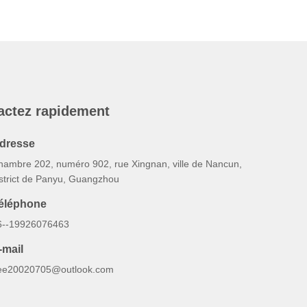
actez rapidement
dresse
hambre 202, numéro 902, rue Xingnan, ville de Nancun,
istrict de Panyu, Guangzhou
éléphone
6--19926076463
-mail
ee20020705@outlook.com