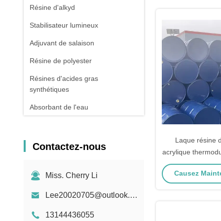
Résine d'alkyd
Stabilisateur lumineux
Adjuvant de salaison
Résine de polyester
Résines d'acides gras
synthétiques
Absorbant de l'eau
Stabilisateur thermique
Laque résine d
Contactez-nous
acrylique thermodu
peinture ind
Causez Mainte
Miss. Cherry Li
Lee20020705@outlook.com
13144436055