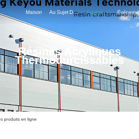
Maison
Au Sujet De Nous
Produits
Résines Acryliques
Thermodurcissables
s produits en ligne