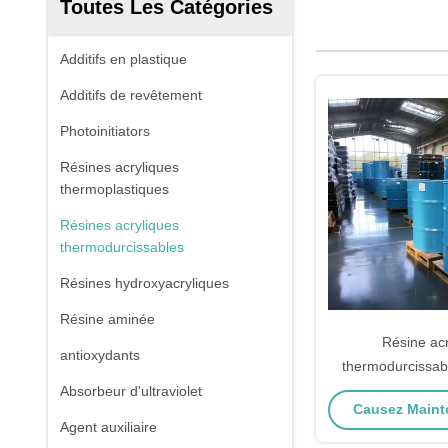
Toutes Les Catégories
Additifs en plastique
Additifs de revêtement
Photoinitiators
Résines acryliques
thermoplastiques
Résines acryliques
thermodurcissables
Résines hydroxyacryliques
Résine aminée
Résine acr
antioxydants
thermodurcissab
solvant liquide à
Absorbeur d'ultraviolet
Causez Mainte
Ingrédients de ré
Agent auxiliaire
7000pas Vi