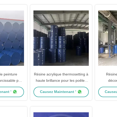
e peinture
Résine acrylique thermosetting à
Résine
rcissable pour
haute brillance pour les poêles
décor
ustrielle
industriels émaux acrylique
nant '
Causez Maintenant '
Causez
thermoset 3KOH G