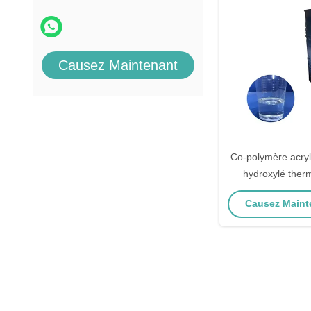
Causez Maintenant
Co-polymère acryl
hydroxylé ther
Résine acrylique
Causez Mainte
7,0KO