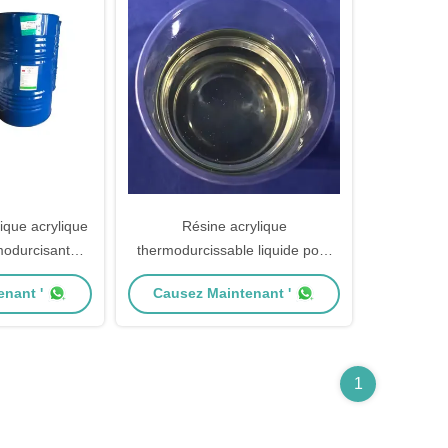
ique acrylique
Résine acrylique
modurcisant
thermodurcissable liquide pour
 Valeur acide
peinture de cuisson en verre
nant '
Causez Maintenant '
H G
Peinture automobile bobine en
aluminium
1