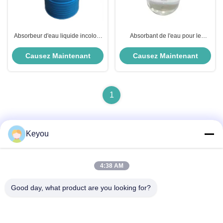
Absorbeur d'eau liquide incolore
Absorbant de l'eau pour le
pour les systèmes PU à un ou
séchage Agent déshydratant fort
deux composants
100 Contenu efficace
Causez Maintenant
Causez Maintenant
1
Keyou
Contactez rapidement
4:38 AM
Adresse
Good day, what product are you looking for?
Chambre 202, numéro 902, rue Xingnan, ville de Nancun,
district de Panyu, Guangzhou
Téléphone