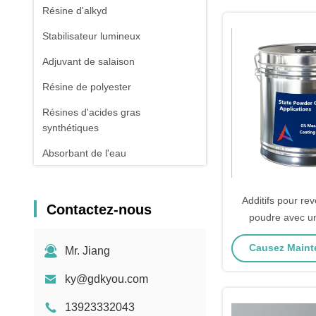
Résine d'alkyd
Stabilisateur lumineux
Adjuvant de salaison
Résine de polyester
Résines d'acides gras
synthétiques
Absorbant de l'eau
Stabilisateur thermique
Additifs pour re
Contactez-nous
poudre avec une
maximale de 6%
Causez Mainte
Mr. Jiang
thermique maxi
viscosité de 100 
ky@gdkyou.com
les revêtements 
13923332043