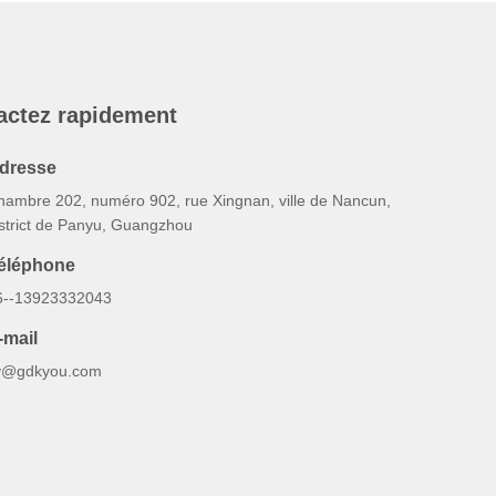
actez rapidement
dresse
hambre 202, numéro 902, rue Xingnan, ville de Nancun,
istrict de Panyu, Guangzhou
éléphone
6--13923332043
-mail
y@gdkyou.com