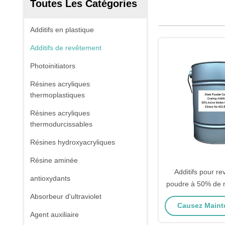
Toutes Les Catégories
Additifs en plastique
Additifs de revêtement
Photoinitiators
Résines acryliques
thermoplastiques
Résines acryliques
thermodurcissables
Résines hydroxyacryliques
Résine aminée
Additifs pour r
antioxydants
poudre à 50% de m
n° 402-860-6 Einec
Absorbeur d'ultraviolet
Causez Mainte
100-500 
Agent auxiliaire