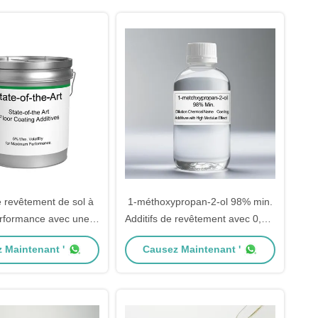
rvation de 2 ans
conservation de 2 ans
e revêtement de sol à
1-méthoxypropan-2-ol 98% min.
rformance avec une
Additifs de revêtement avec 0,5%
 maximale de 6% et une
max. de perte au chauffage et
 Maintenant '
Causez Maintenant '
té de 98 à 100 MPa.
6% max. de volatilité