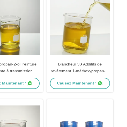
propan-2-ol Peinture
Blancheur 93 Additifs de
nte à transmission UV
revêtement 1-méthoxypropan-2-
der les sols sûrs et
ol pour revêtements stables et à
 Maintenant '
Causez Maintenant '
ants aux glissades
blancheur élevée