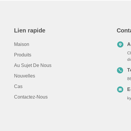
Lien rapide
Cont
Maison
A
C
Produits
d
Au Sujet De Nous
T
Nouvelles
8
Cas
E
Contactez-Nous
k