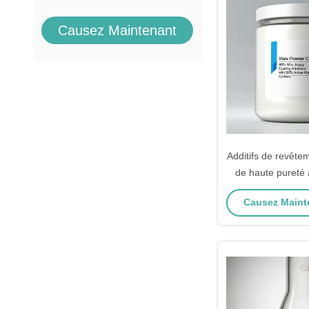
Causez Maintenant
Additifs de revête
de haute pureté
min. test et 50%
Causez Mainte
matière active po
amélioré de la