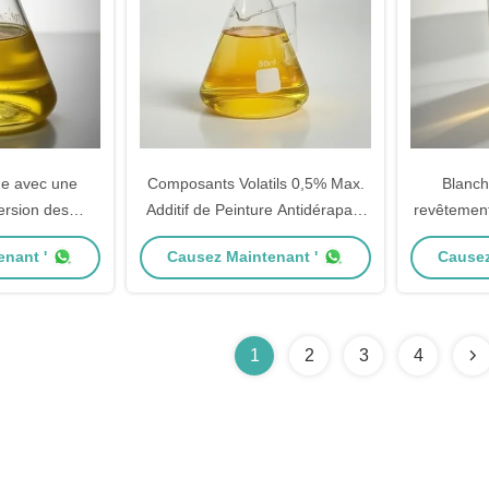
ge avec une
Composants Volatils 0,5% Max.
Blanch
ersion des
Additif de Peinture Antidérapant
revêtemen
 propriétés
pour une Stabilité à Long Terme
ol Dilution
nant '
Causez Maintenant '
Causez
antes
dans les Revêtements
formula
1
2
3
4