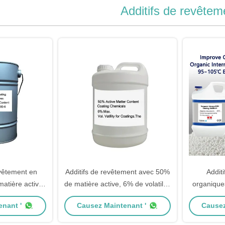
Additifs de revêtem
evêtement en
Additifs de revêtement avec 50%
Addit
atière active,
de matière active, 6% de volatilité
organique
s et viscosité
maximale et une viscosité de 100
une tempé
nant '
Causez Maintenant '
Causez
MPa.s
à 500 MPa pour des
95 à 105
performances améliorées
activ