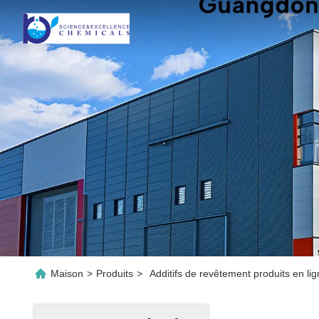
Maison
>
Produits
>
Additifs de revêtement produits en li