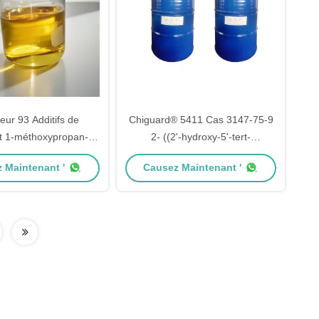
eur 93 Additifs de
Chiguard® 5411 Cas 3147-75-9
t 1-méthoxypropan-2-
2- ((2'-hydroxy-5'-tert-
 Nom chimique pour les
octylphényle) -benzotriazole UV
 Maintenant '
Causez Maintenant '
tions de carbonate
329