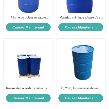
Résine de polyester saturé
Matériau chimique à base d'eau
liquide pour les peintures
non saturée de résine de
polyester liquide
Causez Maintenant
Causez Maintenant
Résine de polyester soluble dans
5 kg 20 kg fournisseurs de résine
l'eau en fibre de verre revêtement
de polyester résine de polyester
de surface en marbre naturel
brillante viscosité 5000 Pas
Causez Maintenant
Causez Maintenant