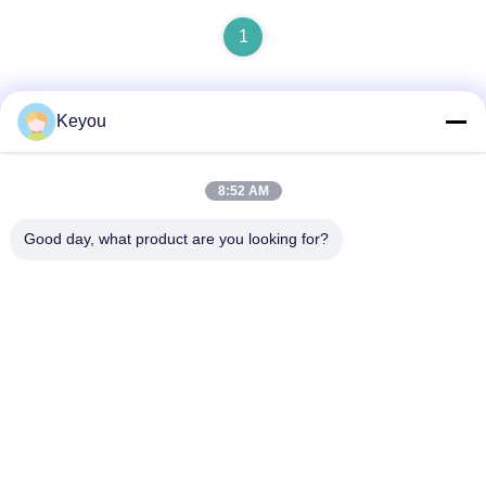
1
Keyou
Contactez rapidement
8:52 AM
Adresse
Good day, what product are you looking for?
Chambre 202, numéro 902, rue Xingnan, ville de Nancun,
district de Panyu, Guangzhou
Téléphone
86--19926076463
E-mail
Lee20020705@outlook.com