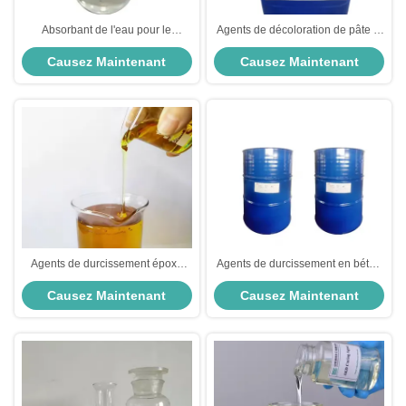
Absorbant de l'eau pour le
Agents de décoloration de pâte et
séchage Agent déshydratant fort
de papier Axiliaire chimique pour
Causez Maintenant
Causez Maintenant
100 Contenu efficace
la fabrication du papier Liquore
noir Eau usée
Agents de durcissement époxy
Agents de durcissement en béton
pour adhésifs liquide
pour résine époxy liquide
Causez Maintenant
Causez Maintenant